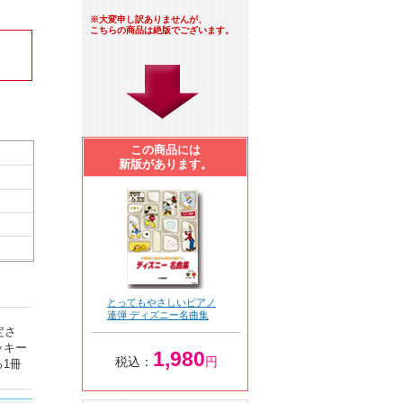
※大変申し訳ありませんが、
こちらの商品は絶版でございます。
この商品には
新版があります。
とってもやさしいピアノ
連弾 ディズニー名曲集
定さ
ッキー
1,980
税込：
円
1冊