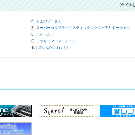
[全10曲
[6]
くまのプーさん
[7]
スーパーカリフラジリスティックエクスピアリドーシャス
[8]
ハイ・ホー
[9]
ミッキーマウス・マーチ
[10]
狼なんかこわくない