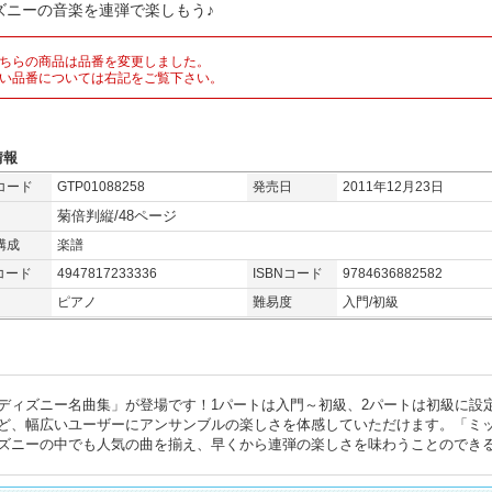
ズニーの音楽を連弾で楽しもう♪
ちらの商品は品番を変更しました。
い品番については右記をご覧下さい。
情報
コード
GTP01088258
発売日
2011年12月23日
菊倍判縦/48ページ
構成
楽譜
コード
4947817233336
ISBNコード
9784636882582
ピアノ
難易度
入門/初級
ディズニー名曲集」が登場です！1パートは入門～初級、2パートは初級に設
ど、幅広いユーザーにアンサンブルの楽しさを体感していただけます。「ミ
ズニーの中でも人気の曲を揃え、早くから連弾の楽しさを味わうことのできる