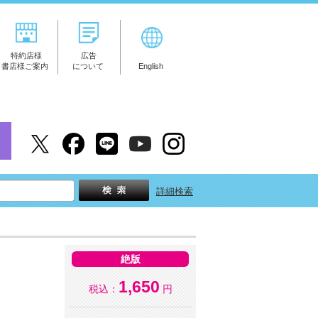
特約店様
広告
書店様ご案内
について
English
詳細検索
絶版
1,650
税込：
円