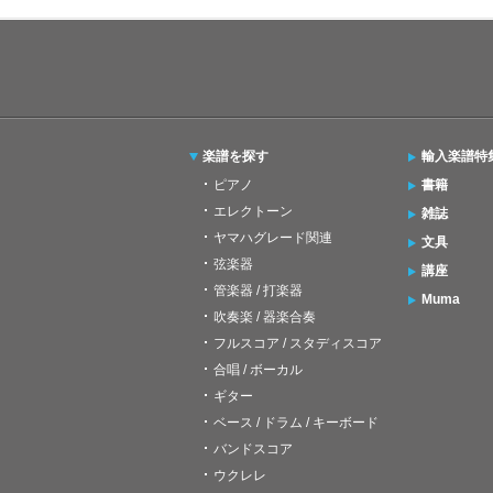
楽譜を探す
輸入楽譜特
ピアノ
書籍
エレクトーン
雑誌
ヤマハグレード関連
文具
弦楽器
講座
管楽器 / 打楽器
Muma
吹奏楽 / 器楽合奏
フルスコア / スタディスコア
合唱 / ボーカル
ギター
ベース / ドラム / キーボード
バンドスコア
ウクレレ