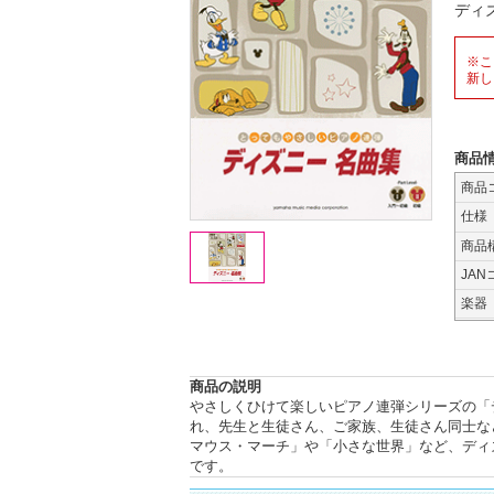
ディ
※こ
新し
商品
商品
仕様
商品
JAN
楽器
商品の説明
やさしくひけて楽しいピアノ連弾シリーズの「
れ、先生と生徒さん、ご家族、生徒さん同士な
マウス・マーチ」や「小さな世界」など、ディ
です。