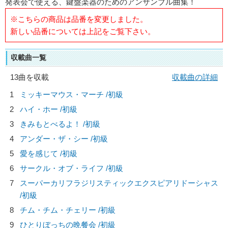
発表会で使える、鍵盤楽器のためのアンサンブル曲集！
※こちらの商品は品番を変更しました。
新しい品番については上記をご覧下さい。
収載曲一覧
13曲を収載
収載曲の詳細
1
ミッキーマウス・マーチ /初級
2
ハイ・ホー /初級
3
きみもとべるよ！ /初級
4
アンダー・ザ・シー /初級
5
愛を感じて /初級
6
サークル・オブ・ライフ /初級
7
スーパーカリフラジリスティックエクスピアリドーシャス
/初級
8
チム・チム・チェリー /初級
9
ひとりぼっちの晩餐会 /初級