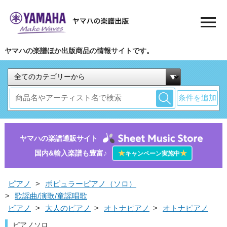
ヤマハの楽譜ほか出版商品の情報サイトです。
条件を追加
ヤマハの楽譜通販サイト
国内&輸入楽譜も豊富♪
★
★
キャンペーン実施中
ピアノ
>
ポピュラーピアノ（ソロ）
>
歌謡曲/演歌/童謡唱歌
ピアノ
>
大人のピアノ
>
オトナピアノ
>
オトナピアノ
ピアノソロ