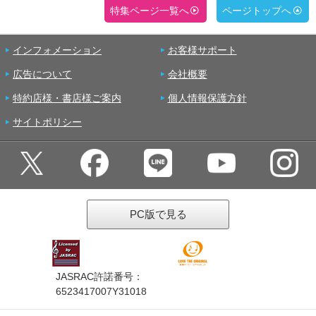
特集ページ一覧へ
ページトップへ
インフォメーション
お客様サポート
広告について
会社概要
特約店様・書店様ご案内
個人情報保護方針
サイトポリシー
PC版で見る
JASRAC許諾番号：
6523417007Y31018