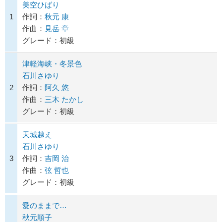
美空ひばり
1
作詞：
秋元 康
作曲：
見岳 章
グレード：初級
津軽海峡・冬景色
石川さゆり
2
作詞：
阿久 悠
作曲：
三木 たかし
グレード：初級
天城越え
石川さゆり
3
作詞：
吉岡 治
作曲：
弦 哲也
グレード：初級
愛のままで…
秋元順子