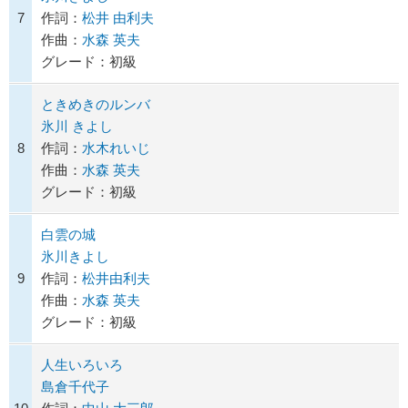
7
作詞：
松井 由利夫
作曲：
水森 英夫
グレード：初級
ときめきのルンバ
氷川 きよし
8
作詞：
水木れいじ
作曲：
水森 英夫
グレード：初級
白雲の城
氷川きよし
9
作詞：
松井由利夫
作曲：
水森 英夫
グレード：初級
人生いろいろ
島倉千代子