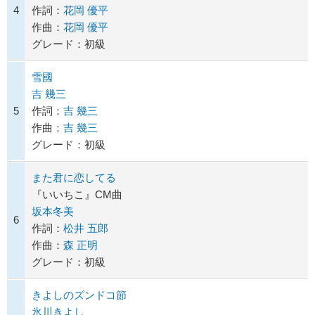
4
作詞：
花岡 優平
作曲：
花岡 優平
グレード：初級
雪國
吉 幾三
5
作詞：
吉 幾三
作曲：
吉 幾三
グレード：初級
また君に恋してる
『いいちこ』CM曲
坂本冬美
6
作詞：
松井 五郎
作曲：
森 正明
グレード：初級
きよしのズンドコ節
氷川きよし