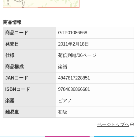
商品情報
商品コード
GTP01086668
発売日
2011年2月18日
仕様
菊倍判縦/96ページ
商品構成
楽譜
JANコード
4947817228851
ISBNコード
9784636866681
楽器
ピアノ
難易度
初級
ページトップへ