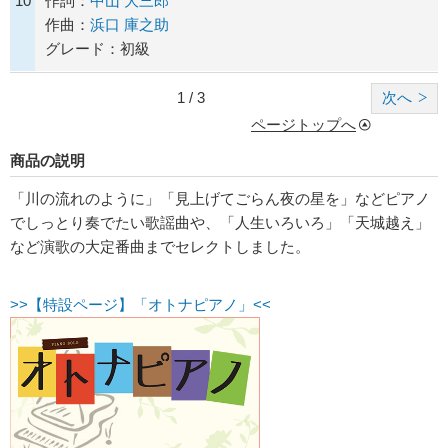
10
作詞：
中山 大三郎
作曲：
浜口 庫之助
グレード：初級
1 / 3
次へ
ページトップへ
商品の説明
「川の流れのように」「見上げてごらん夜の星を」などピアノ
でしっとり奏でたい歌謡曲や、「人生いろいろ」「天城越え」
など演歌の大定番曲までセレクトしました。
>>【特設ページ】「オトナピアノ」<<