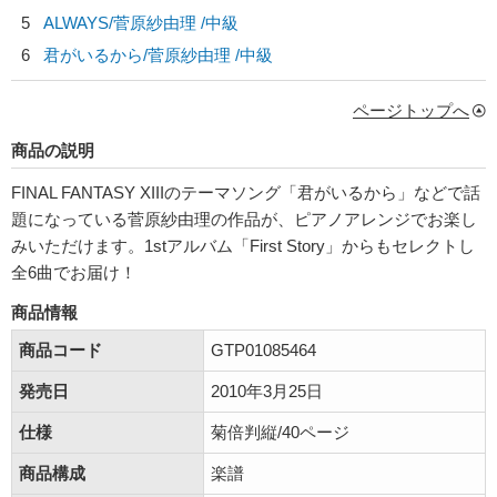
5
ALWAYS/
菅原紗由理
/中級
6
君がいるから/
菅原紗由理
/中級
ページトップへ
商品の説明
FINAL FANTASY XIIIのテーマソング「君がいるから」などで話
題になっている菅原紗由理の作品が、ピアノアレンジでお楽し
みいただけます。1stアルバム「First Story」からもセレクトし
全6曲でお届け！
商品情報
商品コード
GTP01085464
発売日
2010年3月25日
仕様
菊倍判縦/40ページ
商品構成
楽譜