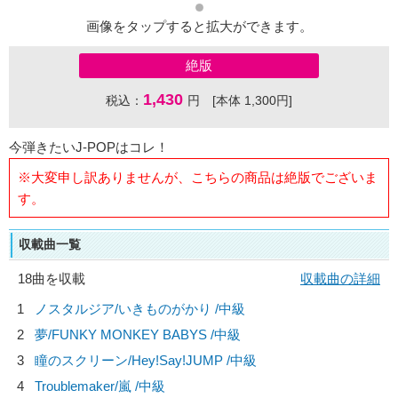
画像をタップすると拡大ができます。
絶版
1,430
税込：
円 [本体 1,300円]
今弾きたいJ-POPはコレ！
※大変申し訳ありませんが、こちらの商品は絶版でございま
す。
収載曲一覧
18曲を収載
収載曲の詳細
1
ノスタルジア/
いきものがかり
/中級
2
夢/
FUNKY MONKEY BABYS
/中級
3
瞳のスクリーン/
Hey!Say!JUMP
/中級
4
Troublemaker/
嵐
/中級