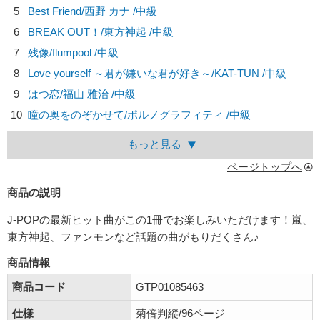
5
Best Friend/
西野 カナ
/中級
6
BREAK OUT！/
東方神起
/中級
7
残像/
flumpool
/中級
8
Love yourself ～君が嫌いな君が好き～/
KAT-TUN
/中級
9
はつ恋/
福山 雅治
/中級
10
瞳の奥をのぞかせて/
ポルノグラフィティ
/中級
もっと見る
ページトップへ
商品の説明
J-POPの最新ヒット曲がこの1冊でお楽しみいただけます！嵐、
東方神起、ファンモンなど話題の曲がもりだくさん♪
商品情報
商品コード
GTP01085463
仕様
菊倍判縦/96ページ