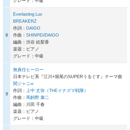
グレード：中級
Everlasting Luv
BREAKERZ
作詞：
DAIGO
8
作曲：
SHINPEI/DAIGO
編曲：渋谷 絵梨香
楽器：ピアノ
グレード：中級
無責任ヒーロー
日本テレビ系『江川×堀尾のSUPERうるぐす』テーマ曲
関ジャニ∞
作詞：
上中 丈弥（THEイナズマ戦隊）
9
作曲：
馬飼野 康二
編曲：川田 千春
楽器：ピアノ
グレード：中級