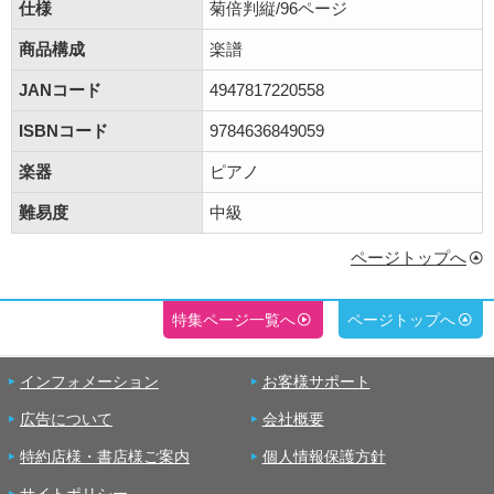
仕様
菊倍判縦/96ページ
商品構成
楽譜
JANコード
4947817220558
ISBNコード
9784636849059
楽器
ピアノ
難易度
中級
ページトップへ
特集ページ一覧へ
ページトップへ
インフォメーション
お客様サポート
広告について
会社概要
特約店様・書店様ご案内
個人情報保護方針