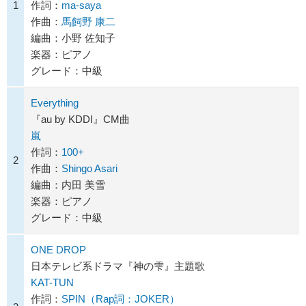
1
作詞：
ma-saya
作曲：
馬飼野 康二
編曲：小野 佐知子
楽器：ピアノ
グレード：中級
Everything
『au by KDDI』CM曲
嵐
作詞：
100+
2
作曲：
Shingo Asari
編曲：内田 美雪
楽器：ピアノ
グレード：中級
ONE DROP
日本テレビ系ドラマ『神の雫』主題歌
KAT-TUN
作詞：
SPIN（Rap詞：JOKER）