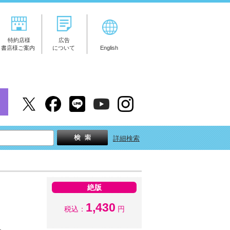
特約店様
広告
書店様ご案内
について
English
詳細検索
絶版
1,430
税込：
円