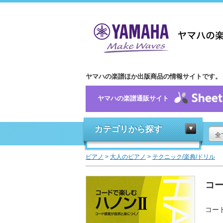
ヤマハの楽譜ほか出版商品の情報サイトです。
ヤマハの楽譜通販サイト
カテゴリから探す
全
ピアノ
>
大人のピアノ
>
テクニック/楽典/ドリル
コー
コー