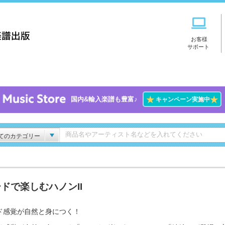
お客様
サポート
★
★
国内&輸入楽譜も豊富♪
キャンペーン実施中
てのカテゴリー
ドで楽しむハノンII
ド感覚が自然と身につく！