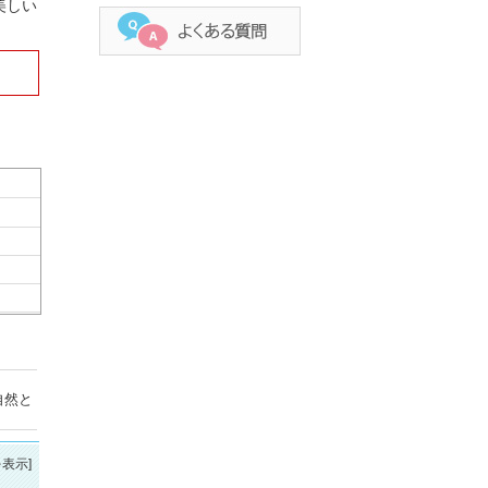
美しい
自然と
表示]