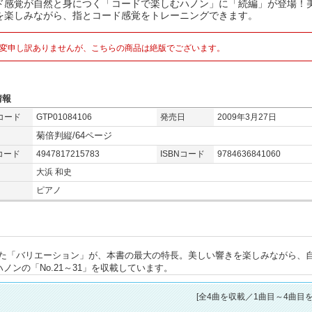
ド感覚が自然と身につく「コードで楽しむハノン」に「続編」が登場！
を楽しみながら、指とコード感覚をトレーニングできます。
変申し訳ありませんが、こちらの商品は絶版でございます。
情報
コード
GTP01084106
発売日
2009年3月27日
菊倍判縦/64ページ
コード
4947817215783
ISBNコード
9784636841060
大浜 和史
ピアノ
た「バリエーション」が、本書の最大の特長。美しい響きを楽しみながら、
ノンの「No.21～31」を収載しています。
[全
4
曲を収載／1曲目～4曲目を