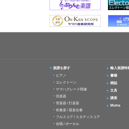
楽譜を探す
輸入楽譜特
ピアノ
書籍
エレクトーン
雑誌
ヤマハグレード関連
文具
弦楽器
講座
管楽器 / 打楽器
Muma
吹奏楽 / 器楽合奏
フルスコア / スタディスコア
合唱 / ボーカル