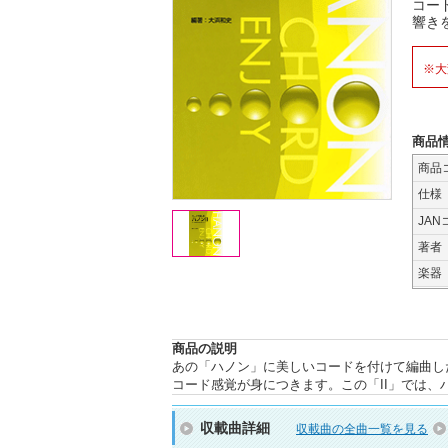
コー
響き
※大
商品
商品
仕様
JAN
著者
楽器
商品の説明
あの「ハノン」に美しいコードを付けて編曲し
コード感覚が身につきます。この「II」では、ハ
収載曲詳細
収載曲の全曲一覧を見る