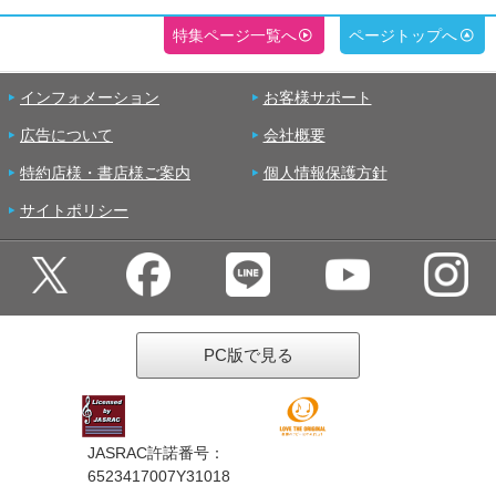
特集ページ一覧へ
ページトップへ
インフォメーション
お客様サポート
広告について
会社概要
特約店様・書店様ご案内
個人情報保護方針
サイトポリシー
PC版で見る
JASRAC許諾番号：
6523417007Y31018