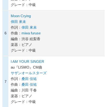
グレード：中級
Moon Crying
倖田 來未
作詞：
倖田 來未
6
作曲：
miwa furuse
編曲：渋谷 絵梨香
楽器：ピアノ
グレード：中級
I AM YOUR SINGER
au『LISMO』CM曲
サザンオールスターズ
作詞：
桑田 佳祐
7
作曲：
桑田 佳祐
編曲：川田 千春
楽器：ピアノ
グレード：中級