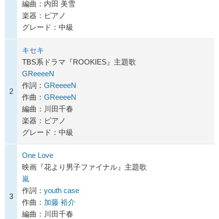
編曲：内田 美雪
楽器：ピアノ
グレード：中級
キセキ
TBS系ドラマ『ROOKIES』主題歌
GReeeeN
作詞：
GReeeeN
2
作曲：
GReeeeN
編曲：川田千春
楽器：ピアノ
グレード：中級
One Love
映画『花より男子ファイナル』主題歌
嵐
作詞：
youth case
3
作曲：
加藤 裕介
編曲：川田千春