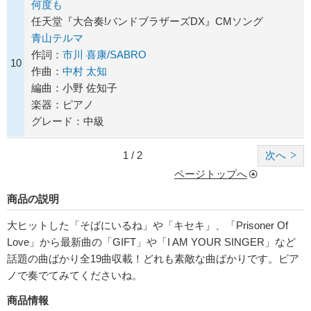
何度も
任天堂『大合奏!バンドブラザーズDX』CMソング
青山テルマ
作詞：
市川 喜康/SABRO
10
作曲：
中村 太知
編曲：小野 佐知子
楽器：ピアノ
グレード：中級
1 / 2
次へ
ページトップへ
商品の説明
大ヒットした「そばにいるね」や「キセキ」、「Prisoner Of
Love」から最新曲の「GIFT」や「I AM YOUR SINGER」など
話題の曲ばかり全19曲収載！どれも素敵な曲ばかりです。ピア
ノで奏でてみてくださいね。
商品情報