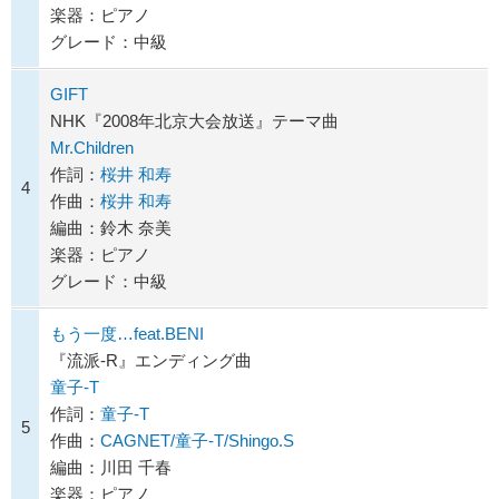
楽器：ピアノ
グレード：中級
GIFT
NHK『2008年北京大会放送』テーマ曲
Mr.Children
作詞：
桜井 和寿
4
作曲：
桜井 和寿
編曲：鈴木 奈美
楽器：ピアノ
グレード：中級
もう一度…feat.BENI
『流派-R』エンディング曲
童子-T
作詞：
童子-T
5
作曲：
CAGNET/童子-T/Shingo.S
編曲：川田 千春
楽器：ピアノ