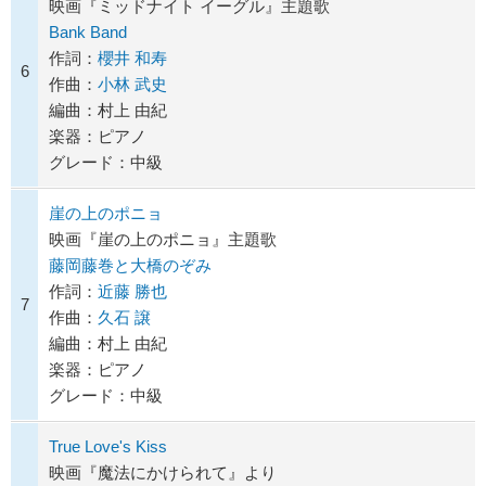
映画『ミッドナイト イーグル』主題歌
Bank Band
作詞：
櫻井 和寿
6
作曲：
小林 武史
編曲：村上 由紀
楽器：ピアノ
グレード：中級
崖の上のポニョ
映画『崖の上のポニョ』主題歌
藤岡藤巻と大橋のぞみ
作詞：
近藤 勝也
7
作曲：
久石 譲
編曲：村上 由紀
楽器：ピアノ
グレード：中級
True Love's Kiss
映画『魔法にかけられて』より