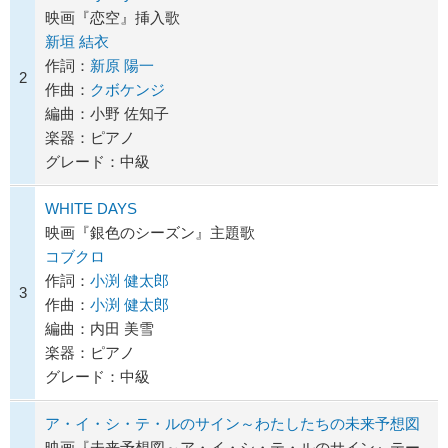
映画『恋空』挿入歌
新垣 結衣
作詞：
新原 陽一
2
作曲：
クボケンジ
編曲：小野 佐知子
楽器：ピアノ
グレード：中級
WHITE DAYS
映画『銀色のシーズン』主題歌
コブクロ
作詞：
小渕 健太郎
3
作曲：
小渕 健太郎
編曲：内田 美雪
楽器：ピアノ
グレード：中級
ア・イ・シ・テ・ルのサイン～わたしたちの未来予想図
映画『未来予想図～ア・イ・シ・テ・ルのサイン』テー