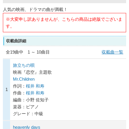
人気の映画、ドラマの曲が満載！
※大変申し訳ありませんが、こちらの商品は絶版でございま
す。
収載曲詳細
全
19
曲中 1 ～ 10曲目
収載曲一覧
旅立ちの唄
映画『恋空』主題歌
Mr.Children
作詞：
桜井 和寿
1
作曲：
桜井 和寿
編曲：小野 佐知子
楽器：ピアノ
グレード：中級
heavenly days