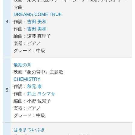
マ曲
DREAMS COME TRUE
4
作詞：
吉田 美和
作曲：
吉田 美和
編曲：遠藤 真理子
楽器：ピアノ
グレード：中級
最期の川
映画『象の背中』主題歌
CHEMISTRY
作詞：
秋元 康
5
作曲：
井上 ヨシマサ
編曲：小野 佐知子
楽器：ピアノ
グレード：中級
はるまついぶき