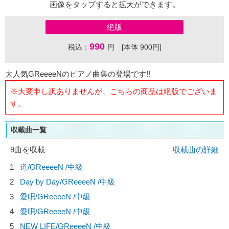
画像をタップすると拡大ができます。
絶版
990
税込：
円 [本体 900円]
大人気GReeeeNのピアノ曲集の登場です!!
※大変申し訳ありませんが、こちらの商品は絶版でございま
す。
収載曲一覧
9曲を収載
収載曲の詳細
1
道/
GReeeeN
/中級
2
Day by Day/
GReeeeN
/中級
3
愛唄/
GReeeeN
/中級
4
愛唄/
GReeeeN
/中級
5
NEW LIFE/
GReeeeN
/中級