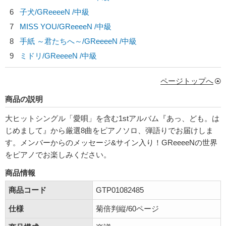
6
子犬/
GReeeeN
/中級
7
MISS YOU/
GReeeeN
/中級
8
手紙 ～君たちへ～/
GReeeeN
/中級
9
ミドリ/
GReeeeN
/中級
ページトップへ
商品の説明
大ヒットシングル「愛唄」を含む1stアルバム『あっ、ども。は
じめまして』から厳選8曲をピアノソロ、弾語りでお届けしま
す。メンバーからのメッセージ&サイン入り！GReeeeNの世界
をピアノでお楽しみください。
商品情報
商品コード
GTP01082485
仕様
菊倍判縦/60ページ