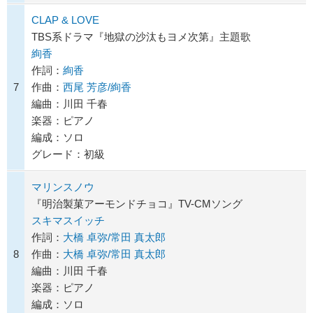
CLAP & LOVE
TBS系ドラマ『地獄の沙汰もヨメ次第』主題歌
絢香
作詞：
絢香
7
作曲：
西尾 芳彦/絢香
編曲：川田 千春
楽器：ピアノ
編成：ソロ
グレード：初級
マリンスノウ
『明治製菓アーモンドチョコ』TV-CMソング
スキマスイッチ
作詞：
大橋 卓弥/常田 真太郎
8
作曲：
大橋 卓弥/常田 真太郎
編曲：川田 千春
楽器：ピアノ
編成：ソロ