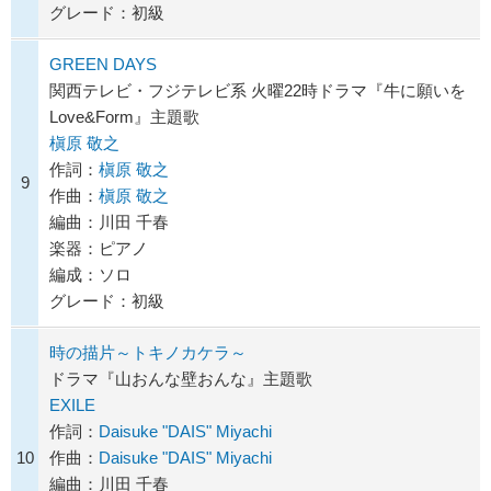
グレード：初級
GREEN DAYS
関西テレビ・フジテレビ系 火曜22時ドラマ『牛に願いを
Love&Form』主題歌
槇原 敬之
作詞：
槇原 敬之
9
作曲：
槇原 敬之
編曲：川田 千春
楽器：ピアノ
編成：ソロ
グレード：初級
時の描片～トキノカケラ～
ドラマ『山おんな壁おんな』主題歌
EXILE
作詞：
Daisuke "DAIS" Miyachi
10
作曲：
Daisuke "DAIS" Miyachi
編曲：川田 千春