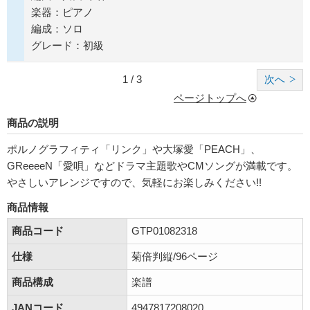
楽器：ピアノ
編成：ソロ
グレード：初級
1 / 3
次へ
ページトップへ
商品の説明
ポルノグラフィティ「リンク」や大塚愛「PEACH」、
GReeeeN「愛唄」などドラマ主題歌やCMソングが満載です。
やさしいアレンジですので、気軽にお楽しみください!!
商品情報
商品コード
GTP01082318
仕様
菊倍判縦/96ページ
商品構成
楽譜
JANコード
4947817208020