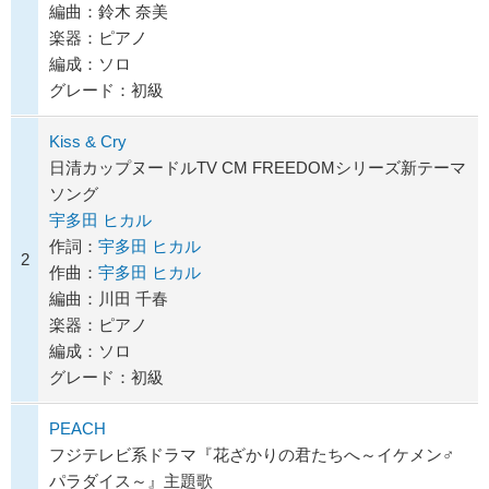
編曲：鈴木 奈美
楽器：ピアノ
編成：ソロ
グレード：初級
Kiss & Cry
日清カップヌードルTV CM FREEDOMシリーズ新テーマ
ソング
宇多田 ヒカル
作詞：
宇多田 ヒカル
2
作曲：
宇多田 ヒカル
編曲：川田 千春
楽器：ピアノ
編成：ソロ
グレード：初級
PEACH
フジテレビ系ドラマ『花ざかりの君たちへ～イケメン♂
パラダイス～』主題歌