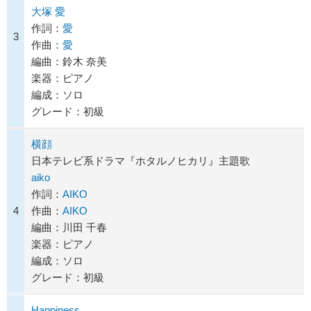
大塚 愛
作詞：
愛
3
作曲：
愛
編曲：鈴木 奈美
楽器：ピアノ
編成：ソロ
グレード：初級
横顔
日本テレビ系ドラマ『ホタルノヒカリ』主題歌
aiko
作詞：
AIKO
4
作曲：
AIKO
編曲：川田 千春
楽器：ピアノ
編成：ソロ
グレード：初級
Happiness