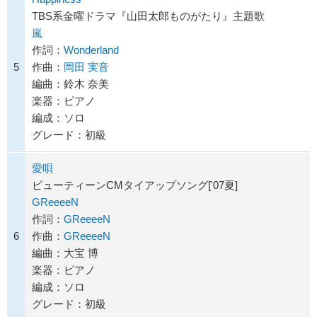
TBS系金曜ドラマ『山田太郎ものがたり』主題歌
嵐
作詞：
Wonderland
5
作曲：
岡田 実音
編曲：鈴木 奈美
楽器：ピアノ
編成：ソロ
グレード：初級
愛唄
ビューティーンCMタイアップソング['07夏]
GReeeeN
作詞：
GReeeeN
6
作曲：
GReeeeN
編曲：大宝 博
楽器：ピアノ
編成：ソロ
グレード：初級