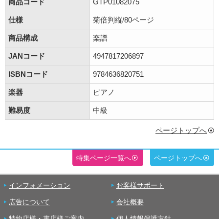
商品コード
GTP01082075
仕様
菊倍判縦/80ページ
商品構成
楽譜
JANコード
4947817206897
ISBNコード
9784636820751
楽器
ピアノ
難易度
中級
ページトップへ
特集ページ一覧へ
ページトップへ
インフォメーション
お客様サポート
広告について
会社概要
特約店様・書店様ご案内
個人情報保護方針