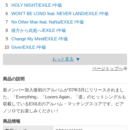
5
HOLY NIGHT/
EXILE
/中級
6
WON'T BE LONG feat. NEVER LAND/
EXILE
/中級
7
No Other Man feat. NaNa/
EXILE
/中級
8
彼方から此処へ/
EXILE
/中級
9
Change My Mind/
EXILE
/中級
10
Giver/
EXILE
/中級
もっと見る
ページトップへ
商品の説明
新メンバー加入後初のアルバムが'07年3月にリリースされまし
た。「Everything」「Lovers Again」「道」のヒットシングルも
収載しているEXILEのアルバム・マッチングスコアです。ピア
ノソロでお楽しみください！
商品情報