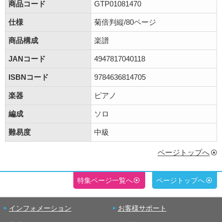
商品コード
GTP01081470
仕様
菊倍判縦/80ページ
商品構成
楽譜
JANコード
4947817040118
ISBNコード
9784636814705
楽器
ピアノ
編成
ソロ
難易度
中級
ページトップへ
特集ページ一覧へ
ページトップへ
インフォメーション
お客様サポート