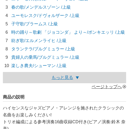
3
春の歌/
メンデルスゾーン
/上級
4
ユーモレスク/
ドヴォルザーク
/上級
5
子守歌/
ブラームス
/上級
6
時の踊り～歌劇 「ジョコンダ」 より～/
ポンキエッリ
/上級
7
紡ぎ歌/
エルメンライヒ
/上級
8
タランテラ/
ブルグミュラー
/上級
9
貴婦人の乗馬/
ブルグミュラー
/上級
10
楽しき農夫/
シューマン
/上級
もっと見る
ページトップへ
商品の説明
ハイセンスなジャズピアノ・アレンジを施されたクラシックの
名曲をお楽しみください!
トリオ編成による参考演奏16曲収録CD付き(ピアノ演奏:鈴木 奈
美)