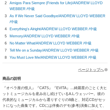
2
Amigos Para Siempre (Friends for Life)/
ANDREW LLOYD
WEBBER
/中級
3
As If We Never Said Goodbye/
ANDREW LLOYD WEBBER
/中級
4
Everything's Alright/
ANDREW LLOYD WEBBER
/中級
5
Memory/
ANDREW LLOYD WEBBER
/中級
6
No Matter What/
ANDREW LLOYD WEBBER
/中級
7
Tell Me on a Sunday/
ANDREW LLOYD WEBBER
/中級
8
You Must Love Me/
ANDREW LLOYD WEBBER
/中級
ページトップへ
商品の説明
『オペラ座の怪人』『CATS』『EVITA』…綺羅星のごとく大ヒ
ットミュージカルを産み出し続けているA.L.ウェッバー。彼の
代表的なミュージカルから選りすぐりの8曲と、対応CDがセッ
トになった曲集です。CDには伴奏のデモ(参考)演奏に加えて、