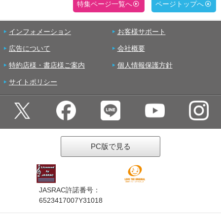
特集ページ一覧へ
ページトップへ
インフォメーション
お客様サポート
広告について
会社概要
特約店様・書店様ご案内
個人情報保護方針
サイトポリシー
PC版で見る
JASRAC許諾番号：
6523417007Y31018