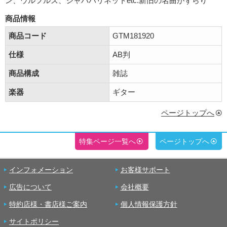
ン、ウルフルズ、ジャパハリネットetc.新旧の名曲がずらり
商品情報
商品コード
GTM181920
仕様
AB判
商品構成
雑誌
楽器
ギター
ページトップへ
特集ページ一覧へ
ページトップへ
インフォメーション
お客様サポート
広告について
会社概要
特約店様・書店様ご案内
個人情報保護方針
サイトポリシー