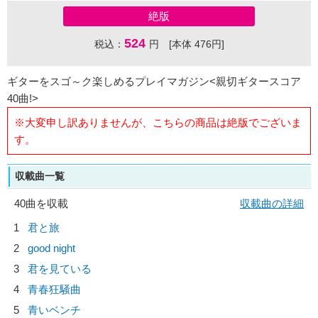
絶版
524
税込：
円 [本体 476円]
ギターをスゴ～ク楽しめるプレイマガジン<親切ギタースコア
40曲!>
※大変申し訳ありませんが、こちらの商品は絶版でございま
す。
収載曲一覧
40曲を収載
収載曲の詳細
1
君と旅
2
good night
3
君を見ている
4
青春狂騒曲
5
青いベンチ