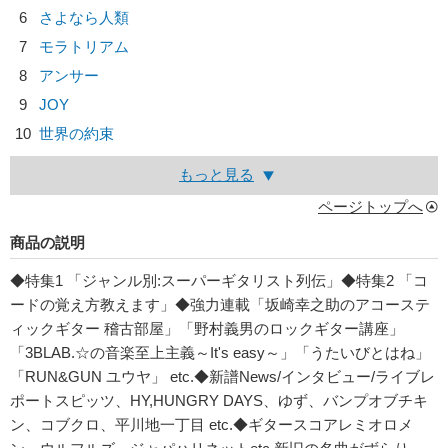
6
さよなら人類
7
モラトリアム
8
アンサー
9
JOY
10
世界の約束
もっと見る
ページトップへ
商品の説明
◆特集1 「ジャンル別:スーパーギタリスト列伝」◆特集2 「コ
ードの覚え方教えます」◆強力連載「坂崎幸之助のアコーステ
ィックギター 稽古部屋」「野村義男のロックギター講座」
「3BLAB.☆の音楽至上主義～It's easy～」「うたいびとはね」
「RUN&GUN ユウヤ」 etc.◆新譜News/インタビュー/ライブレ
ポートスピッツ、HY,HUNGRY DAYS、ゆず、バンプオブチキ
ン、コブクロ、平川地一丁目 etc.◆ギタースコアレミオロメ