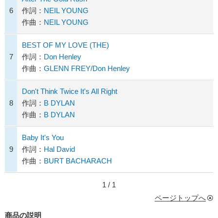
6
作詞：
NEIL YOUNG
作曲：
NEIL YOUNG
BEST OF MY LOVE (THE)
7
作詞：
Don Henley
作曲：
GLENN FREY/Don Henley
Don't Think Twice It's All Right
8
作詞：
B DYLAN
作曲：
B DYLAN
Baby It's You
9
作詞：
Hal David
作曲：
BURT BACHARACH
1 / 1
ページトップへ
商品の説明