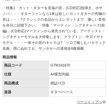
・特集1「ガット・ギターを至福の音」(CD対応)指弾き、ボサ
ノバ・・・ギターファンなら1本は欲しいガットギターの究極の
音は・・・?クラシックの名品からエレガットまで、優しい音色
を存分に試聴下さい。・特集「マーティン・シグネチャーズ(前
編)」(CD対応)マーティンから発売されている、アーティスト・
シグネチャーモデルを大特集します。クラプトン、中川イサト
モデル・・・一体その音のキャラは?「ソロで愉しむバカラック
名曲」雨にぬれても、サンホセへの道他全6曲掲載
商品情報
商品コード
GTM181670
仕様
A4変型判縦
商品構成
雑誌+CD
楽器
ギター/ベース
ページトップへ