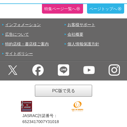
特集ページ一覧へ
ページトップへ
インフォメーション
お客様サポート
広告について
会社概要
特約店様・書店様ご案内
個人情報保護方針
サイトポリシー
PC版で見る
JASRAC許諾番号：
6523417007Y31018