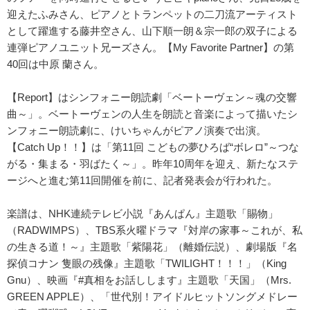
迎えたふみさん、ピアノとトランペットの二刀流アーティスト
として躍進する藤井空さん、山下順一朗＆宗一郎の双子による
連弾ピアノユニット兄ーズさん。【My Favorite Partner】の第
40回は中原 蘭さん。
【Report】はシンフォニー朗読劇「ベートーヴェン～魂の交響
曲～」。ベートーヴェンの人生を朗読と音楽によって描いたシ
ンフォニー朗読劇に、けいちゃんがピアノ演奏で出演。
【Catch Up！！】は「第11回 こどもの夢ひろば“ボレロ”～つな
がる・集まる・羽ばたく～」。昨年10周年を迎え、新たなステ
ージへと進む第11回開催を前に、記者発表会が行われた。
楽譜は、NHK連続テレビ小説『あんぱん』主題歌「賜物」
（RADWIMPS）、TBS系火曜ドラマ『対岸の家事～これが、私
の生きる道！～』主題歌「紫陽花」（離婚伝説）、劇場版『名
探偵コナン 隻眼の残像』主題歌「TWILIGHT！！！」（King
Gnu）、映画『#真相をお話しします』主題歌「天国」（Mrs.
GREEN APPLE）、「世代別！アイドルヒットソングメドレー