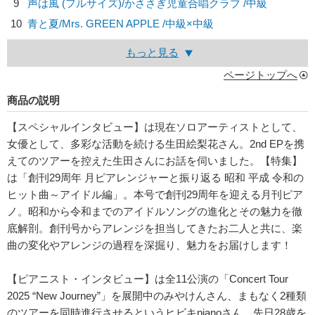
9
声は風 (フルサイズ)/
かささぎ児童合唱クラブ
/中級
10
青と夏/
Mrs. GREEN APPLE
/中級×中級
もっと見る
ページトップへ
商品の説明
【スペシャルインタビュー】は現在ソロアーティストとして、
女優として、多彩な活動を続ける生田絵梨花さん。2nd EPを携
えてのツアーを控えた生田さんにお話を伺いました。【特集】
は「創刊29周年 月ピアレンジャーと振り返る 昭和 平成 令和の
ヒット曲～アイドル編」。本号で創刊29周年を迎える月刊ピア
ノ。昭和から令和までのアイドルソングの進化とその魅力を徹
底解剖。創刊号からアレンジを担当してきたお二人と共に、楽
曲の変化やアレンジの過程を深掘り、魅力をお届けします！
【ピアニスト・インタビュー】は全11公演の「Concert Tour
2025 “New Journey”」を展開中のみやけんさん、まもなく2種類
のツアーを同時進行させるというヒビキpianoさん、先日28歳を