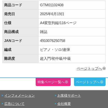
商品コード
GTM01102408
発売日
2025年6月19日
仕様
A4変型判縦/116ページ
商品構成
雑誌
JANコード
4910076250758
編成
ピアノ・ソロ/連弾
難易度
超入門/初中級/中級
ページトップへ
特集ページ一覧へ
ページトップへ
インフォメーション
お客様サポート
広告について
会社概要