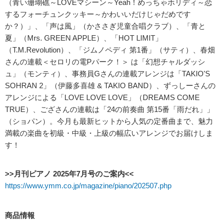
（青い珊瑚礁～LOVEマシーン～Yeah！めっちゃホリディ～恋
するフォーチュンクッキー～かわいいだけじゃだめです
か？）」、「声は風」（かささぎ児童合唱クラブ）、「青と
夏」（Mrs. GREEN APPLE）、「HOT LIMIT」
（T.M.Revolution）、「ジムノペディ 第1番」（サティ）、春畑
さんの連載＜セロリの電Pパーク！＞ は「幻想チャルダッシ
ュ」（モンティ）、事務員Gさんの連載アレンジは「TAKIO'S
SOHRAN 2」（伊藤多喜雄 & TAKIO BAND）、ずっしーさんの
アレンジによる「LOVE LOVE LOVE」（DREAMS COME
TRUE）、ござさんの連載は「24の前奏曲 第15番「雨だれ」」
（ショパン）。今月も最新ヒットから人気の定番曲まで、魅力
満載の楽曲を初級・中級・上級の幅広いアレンジでお届けしま
す！
>>月刊ピアノ 2025年7月号のご案内<<
https://www.ymm.co.jp/magazine/piano/202507.php
商品情報