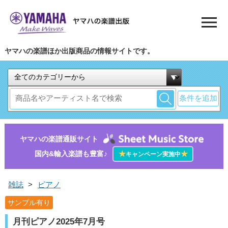
ヤマハの楽譜ほか出版商品の情報サイトです。
条件を追加
ヤマハの楽譜通販サイト
国内&輸入楽譜も豊富♪
★
★
キャンペーン実施中
雑誌
>
ピアノ
サンプル有り
月刊ピアノ2025年7月号