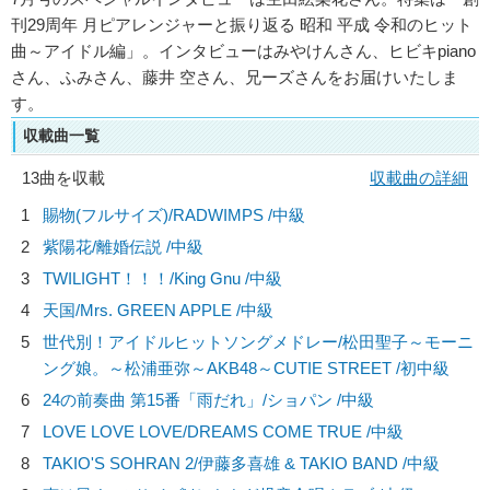
刊29周年 月ピアレンジャーと振り返る 昭和 平成 令和のヒット
曲～アイドル編」。インタビューはみやけんさん、ヒビキpiano
さん、ふみさん、藤井 空さん、兄ーズさんをお届けいたしま
す。
収載曲一覧
13曲を収載
収載曲の詳細
1
賜物(フルサイズ)/
RADWIMPS
/中級
2
紫陽花/
離婚伝説
/中級
3
TWILIGHT！！！/
King Gnu
/中級
4
天国/
Mrs. GREEN APPLE
/中級
5
世代別！アイドルヒットソングメドレー/
松田聖子～モーニ
ング娘。～松浦亜弥～AKB48～CUTIE STREET
/初中級
6
24の前奏曲 第15番「雨だれ」/
ショパン
/中級
7
LOVE LOVE LOVE/
DREAMS COME TRUE
/中級
8
TAKIO'S SOHRAN 2/
伊藤多喜雄 & TAKIO BAND
/中級