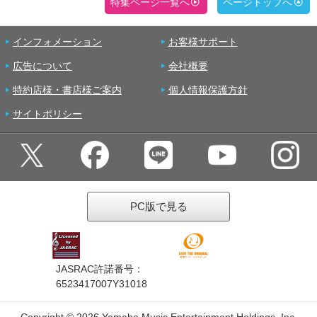
特集ページ一覧へ
ページトップへ
インフォメーション
お客様サポート
広告について
会社概要
特約店様・書店様ご案内
個人情報保護方針
サイトポリシー
PC版で見る
JASRAC許諾番号：
6523417007Y31018