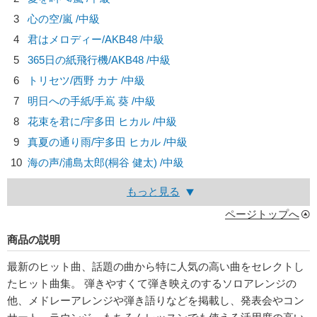
3
心の空/
嵐
/中級
4
君はメロディー/
AKB48
/中級
5
365日の紙飛行機/
AKB48
/中級
6
トリセツ/
西野 カナ
/中級
7
明日への手紙/
手嶌 葵
/中級
8
花束を君に/
宇多田 ヒカル
/中級
9
真夏の通り雨/
宇多田 ヒカル
/中級
10
海の声/
浦島太郎(桐谷 健太)
/中級
もっと見る
ページトップへ
商品の説明
最新のヒット曲、話題の曲から特に人気の高い曲をセレクトし
たヒット曲集。 弾きやすくて弾き映えのするソロアレンジの
他、メドレーアレンジや弾き語りなどを掲載し、発表会やコン