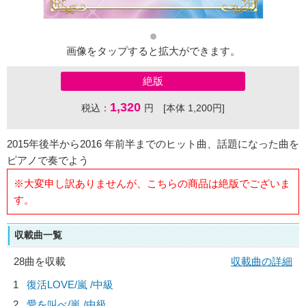
画像をタップすると拡大ができます。
絶版
1,320
税込：
円 [本体 1,200円]
2015年後半から2016 年前半までのヒット曲、話題になった曲を
ピアノで奏でよう
※大変申し訳ありませんが、こちらの商品は絶版でございま
す。
収載曲一覧
28曲を収載
収載曲の詳細
1
復活LOVE/
嵐
/中級
2
愛を叫べ/
嵐
/中級