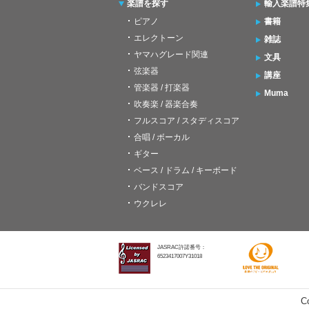
楽譜を探す
輸入楽譜特
ピアノ
書籍
エレクトーン
雑誌
ヤマハグレード関連
文具
弦楽器
講座
管楽器 / 打楽器
Muma
吹奏楽 / 器楽合奏
フルスコア / スタディスコア
合唱 / ボーカル
ギター
ベース / ドラム / キーボード
バンドスコア
ウクレレ
JASRAC許諾番号：
6523417007Y31018
C