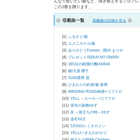
んなで歌いたい曲など、弾き映えするソロアレ
この1冊を贈ります。
収載曲一覧
収載曲の詳細を見る
[1]
ふるさと/
嵐
[2]
ユメニカケル/
嵐
[3]
ありがとうForever.../
西内 まりや
[4]
プレゼント/
SEKAI NO OWARI
[5]
365日の紙飛行機/
AKB48
[6]
瞳/
大原 櫻子
[7]
SUN/
星野 源
[8]
ひまわりの約束/
秦 基博
[9]
WINDING ROAD/
絢香×コブクロ
[10]
YELL ～エール～/
コブクロ
[11]
栄光の架橋/
ゆず
[12]
友 ～旅立ちの時～/
ゆず
[13]
道/
EXILE
[14]
3月9日/
レミオロメン
[15]
YELL/
いきものがかり
[16]
旅立ちの唄/
Mr.Children