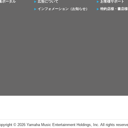
集ポータル
広告について
お客様サポート
インフォメーション（お知らせ）
特約店様・書店様
opyright ©
2026 Yamaha Music Entertainment Holdings, Inc. All rights reserv