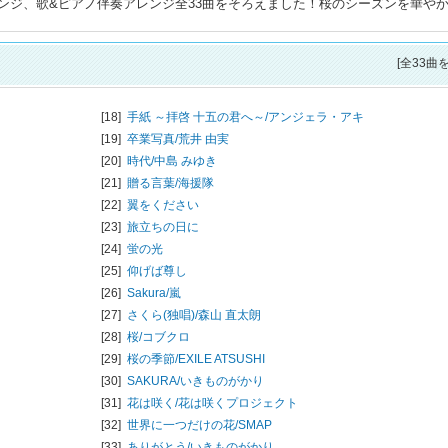
ンジ、歌&ピアノ伴奏アレンジ全33曲をそろえました！桜のシーズンを華や
[全33曲
[18]
手紙 ～拝啓 十五の君へ～/
アンジェラ・アキ
[19]
卒業写真/
荒井 由実
[20]
時代/
中島 みゆき
[21]
贈る言葉/
海援隊
[22]
翼をください
[23]
旅立ちの日に
[24]
蛍の光
[25]
仰げば尊し
[26]
Sakura/
嵐
[27]
さくら(独唱)/
森山 直太朗
[28]
桜/
コブクロ
[29]
桜の季節/
EXILE ATSUSHI
[30]
SAKURA/
いきものがかり
[31]
花は咲く/
花は咲くプロジェクト
[32]
世界に一つだけの花/
SMAP
[33]
ありがとう/
いきものがかり