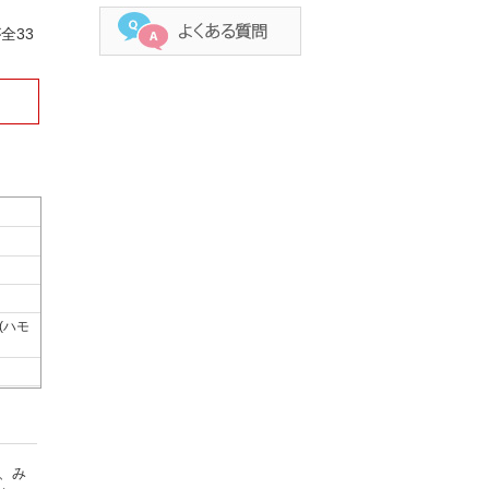
全33
(ハモ
、み