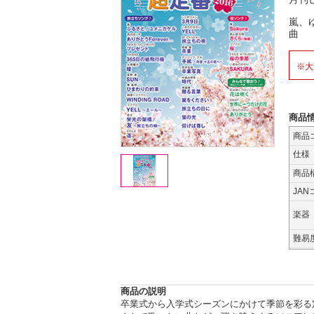
嵐、ゆ
曲
※大
商品
商品
仕様
商品
JAN
楽器
難易
商品の説明
卒業式から入学式シーズンにかけて季節を彩る