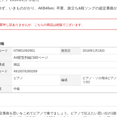
ず、いきものがかり、AKB48etc. 卒業、旅立ち&桜ソングの超定番曲が
変申し訳ありませんが、こちらの商品は絶版でございます。
情報
コード
GTM01092901
発売日
2016年1月18日
A4変型判縦/160ページ
構成
雑誌
コード
4910076260269
ピアノ
ピアノ・ソロ/歌&ピアノ
編成
リ付)
度
中級
定番曲を思いをこめてピアノで奏でましょう。ピアノで伝えたい思い出の1曲