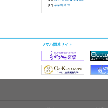
[17]
卒業/
尾崎 豊
ヤマハ関連サイト