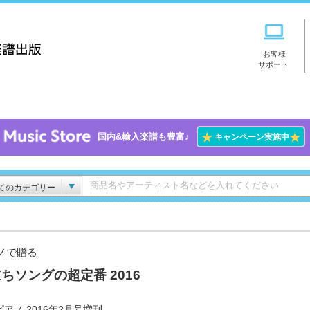
お客様
サポート
★
★
国内&輸入楽譜も豊富♪
キャンペーン実施中
てのカテゴリー
ノで贈る
ちソングの超定番 2016
アノ 2016年2月号増刊