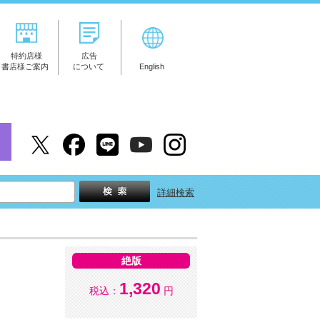
特約店様
広告
書店様ご案内
について
English
詳細検索
絶版
1,320
税込：
円