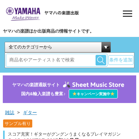
ヤマハの楽譜ほか出版商品の情報サイトです。
条件を追加
ヤマハの楽譜通販サイト
国内&輸入楽譜も豊富♪
★
★
キャンペーン実施中
雑誌
>
ギター
サンプル有り
スコア充実！ギターがグングンうまくなるプレイマガジン