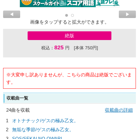
画像をタップすると拡大ができます。
絶版
825
税込：
円 [本体 750円]
※大変申し訳ありませんが、こちらの商品は絶版でございま
す。
収載曲一覧
24曲を収載
収載曲の詳細
1
オトナチック/
ゲスの極み乙女。
2
無垢な季節/
ゲスの極み乙女。
3
SOS/
SEKAI NO OWARI