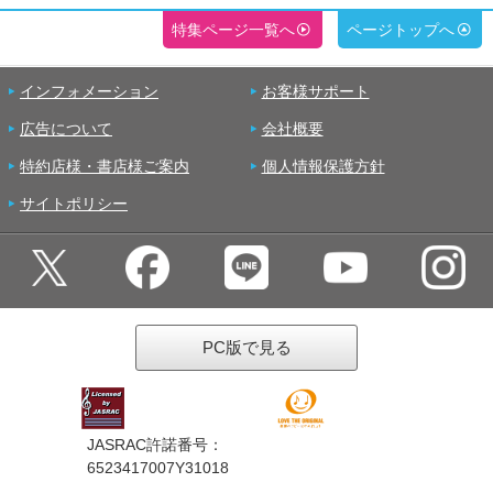
特集ページ一覧へ
ページトップへ
インフォメーション
お客様サポート
広告について
会社概要
特約店様・書店様ご案内
個人情報保護方針
サイトポリシー
PC版で見る
JASRAC許諾番号：
6523417007Y31018