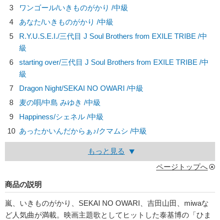
3
ワンゴール/
いきものがかり
/中級
4
あなた/
いきものがかり
/中級
5
R.Y.U.S.E.I./
三代目 J Soul Brothers from EXILE TRIBE
/中
級
6
starting over/
三代目 J Soul Brothers from EXILE TRIBE
/中
級
7
Dragon Night/
SEKAI NO OWARI
/中級
8
麦の唄/
中島 みゆき
/中級
9
Happiness/
シェネル
/中級
10
あったかいんだからぁ♪/
クマムシ
/中級
もっと見る
ページトップへ
商品の説明
嵐、いきものがかり、SEKAI NO OWARI、吉田山田、miwaな
ど人気曲が満載。映画主題歌としてヒットした泰基博の「ひま