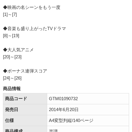
◆映画の名シーンをもう一度
[1]～[7]
◆音楽も盛り上がったTVドラマ
[8]～[19]
◆大人気アニメ
[20]～[23]
◆ボーナス連弾スコア
[24]～[26]
商品情報
商品コード
GTM01090732
発売日
2014年6月20日
仕様
A4変型判縦/140ページ
商品構成
楽譜