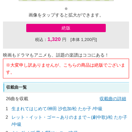
画像をタップすると拡大ができます。
絶版
1,320
税込：
円 [本体 1,200円]
映画もドラマもアニメも、話題の楽譜はココにある！
※大変申し訳ありませんが、こちらの商品は絶版でございま
す。
収載曲一覧
26曲を収載
収載曲の詳細
1
生まれてはじめて/
神田 沙也加/松 たか子
/中級
2
レット・イット・ゴー～ありのままで～(劇中歌)/
松 たか子
/中級