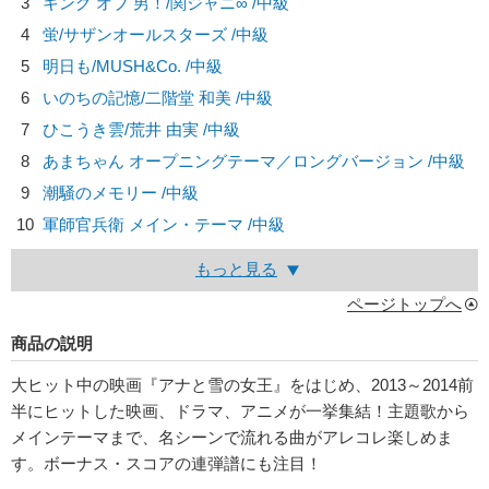
3
キング オブ 男！/
関ジャニ∞
/中級
4
蛍/
サザンオールスターズ
/中級
5
明日も/
MUSH&Co.
/中級
6
いのちの記憶/
二階堂 和美
/中級
7
ひこうき雲/
荒井 由実
/中級
8
あまちゃん オープニングテーマ／ロングバージョン /中級
9
潮騒のメモリー /中級
10
軍師官兵衛 メイン・テーマ /中級
もっと見る
ページトップへ
商品の説明
大ヒット中の映画『アナと雪の女王』をはじめ、2013～2014前
半にヒットした映画、ドラマ、アニメが一挙集結！主題歌から
メインテーマまで、名シーンで流れる曲がアレコレ楽しめま
す。ボーナス・スコアの連弾譜にも注目！