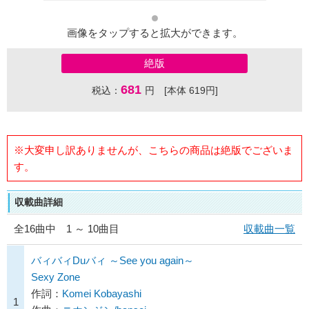
画像をタップすると拡大ができます。
絶版
681
税込：
円 [本体 619円]
※大変申し訳ありませんが、こちらの商品は絶版でございま
す。
収載曲詳細
全
16
曲中 1 ～ 10曲目
収載曲一覧
バィバィDuバィ ～See you again～
Sexy Zone
作詞：
Komei Kobayashi
1