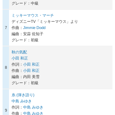
グレード：中級
ミッキーマウス・マーチ
ディズニーTV「ミッキーマウス」より
7
作曲：
Jimmie Dodd
編曲：安蒜 佐知子
グレード：初級
秋の気配
小田 和正
作詞：
小田 和正
8
作曲：
小田 和正
編曲：内田 美雪
グレード：初級
糸 (弾き語り)
中島 みゆき
作詞：
中島 みゆき
9
作曲：
中島 みゆき