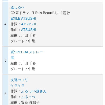
道しるべ
CX系ドラマ『Life is Beautiful』主題歌
EXILE ATSUSHI
4
作詞：
ATSUSHI
作曲：
ATSUSHI
編曲：川田 千春
グレード：中級
嵐SPECIALメドレー
嵐
5
編曲：川田 千春
グレード：中級
友達のフリ
ケラケラ
作詞：
ふるっぺ/森さん
6
作曲：
ふるっぺ
編曲：安蒜 佐知子