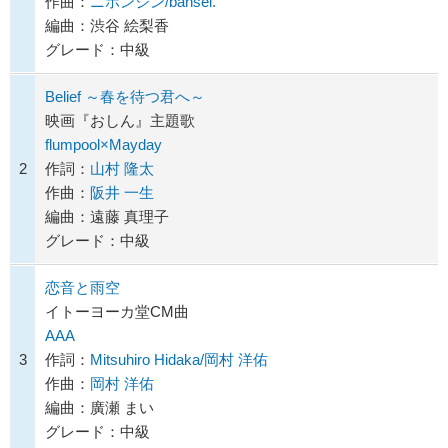
作曲：
ニホンジン/bansei.
編曲：渋谷 絵梨香
グレード：中級
Belief ～春を待つ君へ～
映画『おしん』主題歌
flumpool×Mayday
2
作詞：
山村 隆太
作曲：
阪井 一生
編曲：遠藤 真理子
グレード：中級
恋音と雨空
イトーヨーカ堂CM曲
AAA
3
作詞：
Mitsuhiro Hidaka/岡村 洋佑
作曲：
岡村 洋佑
編曲：廣瀬 まい
グレード：中級