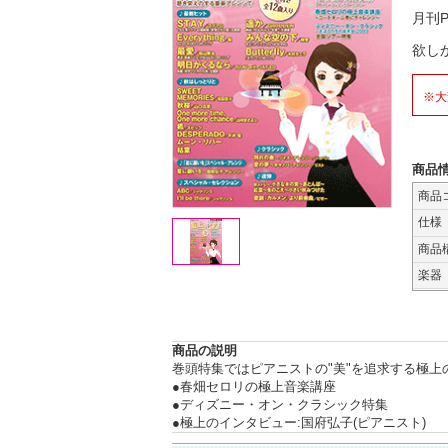
月刊P
欲し
※大
商品
商品
仕様
商品
楽器
商品の説明
巻頭特集ではピアニストの"美"を追求する極
●春畑セロリの極上音楽講座
●ディズニー・オン・クラシック特集
●極上のインタビュー:国府弘子(ピアニスト)