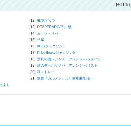
[全21曲
[12]
楓/
スピッツ
[13]
DESPERADO/
平井 堅
[14]
ムーン・リバー
[15]
枯葉
[16]
ABC/
ジャクソン5
[17]
I'll be there/
ジャクソン5
[18]
別れの曲～ジャズ・アレンジ～/
ショパン
[19]
愛の夢～ボサノバ・アレンジ～/
リスト
[20]
秋メドレー
[21]
歌劇『カルメン』より前奏曲/
ビゼー
まさよし