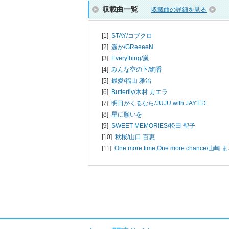
収載曲一覧
収載曲の詳細を見る
[1]
STAY/
コブクロ
[2]
遥か/
GReeeeN
[3]
Everything/
嵐
[4]
みんな空の下/
絢香
[5]
最愛/
福山 雅治
[6]
Butterfly/
木村 カエラ
[7]
明日がくるなら/
JUJU with JAY'ED
[8]
星に願いを
[9]
SWEET MEMORIES/
松田 聖子
[10]
秋桜/
山口 百恵
[11]
One more time,One more chance/
山崎 