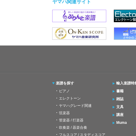
ヤマハ関連サイト
楽譜を探す
輸入楽譜特
ピアノ
書籍
エレクトーン
雑誌
ヤマハグレード関連
文具
弦楽器
講座
管楽器 / 打楽器
Muma
吹奏楽 / 器楽合奏
フルスコア / スタディスコア