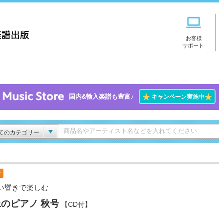
お客様
サポート
★
★
国内&輸入楽譜も豊富♪
キャンペーン実施中
てのカテゴリー
付
い響きで楽しむ
のピアノ 秋号
【CD付】