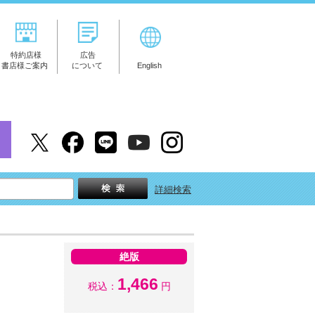
特約店様
広告
書店様ご案内
について
English
詳細検索
絶版
1,466
税込：
円