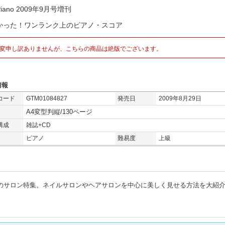
iano 2009年9月号増刊
かった！ワンランク上のピアノ・スコア
変申し訳ありませんが、こちらの商品は絶版でございます。
情報
コード
GTM01084827
発売日
2009年8月29日
A4変型判縦/130ページ
構成
雑誌+CD
ピアノ
難易度
上級
上のサロン特集。ネイルサロンやヘアサロンを中心に美しく見せる方法を大紹