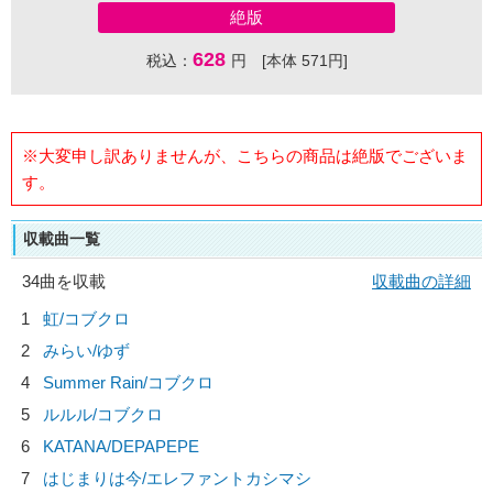
絶版
628
税込：
円 [本体 571円]
※大変申し訳ありませんが、こちらの商品は絶版でございま
す。
収載曲一覧
34曲を収載
収載曲の詳細
1
虹/
コブクロ
2
みらい/
ゆず
4
Summer Rain/
コブクロ
5
ルルル/
コブクロ
6
KATANA/
DEPAPEPE
7
はじまりは今/
エレファントカシマシ