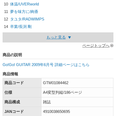
10
体温/
UVERworld
11
夢を味方に/
絢香
12
タユタ/
RADWIMPS
14
卒業/
長渕 剛
もっと見る
ページトップへ
商品の説明
Go!Go! GUITAR 2009年6月号 詳細ページはこちら
商品情報
商品コード
GTM01084462
仕様
A4変型判縦/186ページ
商品構成
雑誌
JANコード
4910038650695