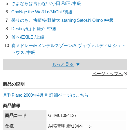
5
さよならは言わない/
小田 和正
/中級
6
ChaNge the WoRLd/
MiChi
/初級
7
曇りのち、快晴/
矢野健太 starring Satoshi Ohno
/中級
8
Destiny/
山下 康介
/中級
9
僕へ/
EXILE
/上級
10
春メドレー/
F.メンデルスゾーン/A.ヴィヴァルディ/J.シュト
ラウス
/中級
もっと見る
ページトップへ
商品の説明
月刊Piano 2009年4月号 詳細ページはこちら
商品情報
商品コード
GTM01084127
仕様
A4変型判縦/134ページ