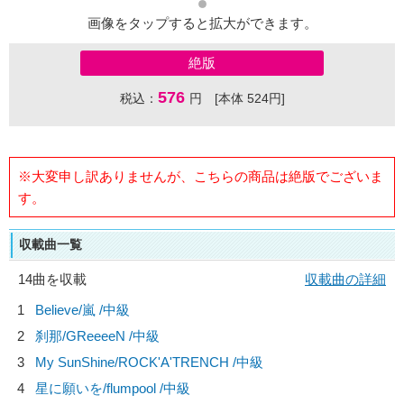
画像をタップすると拡大ができます。
絶版
576
税込：
円 [本体 524円]
※大変申し訳ありませんが、こちらの商品は絶版でございま
す。
収載曲一覧
14曲を収載
収載曲の詳細
1
Believe/
嵐
/中級
2
刹那/
GReeeeN
/中級
3
My SunShine/
ROCK'A'TRENCH
/中級
4
星に願いを/
flumpool
/中級