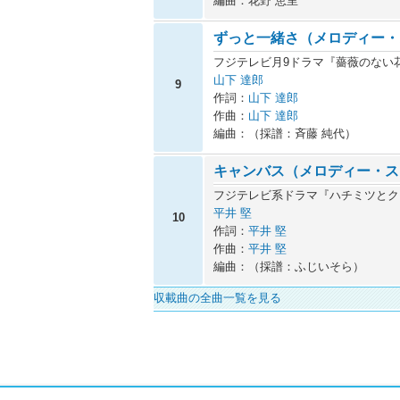
編曲：花野 恵里
ずっと一緒さ（メロディー・
フジテレビ月9ドラマ『薔薇のない
山下 達郎
9
作詞：
山下 達郎
作曲：
山下 達郎
編曲：（採譜：斉藤 純代）
キャンバス（メロディー・ス
フジテレビ系ドラマ『ハチミツとク
平井 堅
10
作詞：
平井 堅
作曲：
平井 堅
編曲：（採譜：ふじいそら）
収載曲の全曲一覧を見る