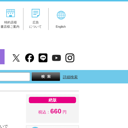
特約店様
広告
書店様ご案内
について
English
詳細検索
絶版
660
税込：
円
深いで