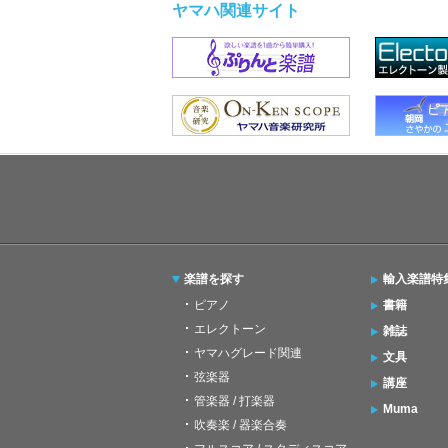
ヤマハ関連サイト
楽譜を探す
輸入楽譜特
ピアノ
書籍
エレクトーン
雑誌
ヤマハグレード関連
文具
弦楽器
講座
管楽器 / 打楽器
Muma
吹奏楽 / 器楽合奏