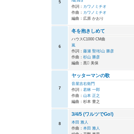
NEWS
5
作詞：
カワノミチオ
作曲：
カワノミチオ
編曲：広原 かおり
冬を抱きしめて
ハウスC1000 CM曲
嵐
6
作詞：
藤瀬 聖/杉山 勝彦
作曲：
杉山 勝彦
編曲：黒 美保
ヤッターマンの歌
音屋吉右衛門
7
作詞：
若林 一郎
作曲：
山本 正之
編曲：杉本 豊之
3/4/5 (ワルツでGo!)
本田 雅人
8
作曲：
本田 雅人