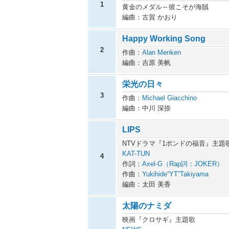
1
黄金のメダル～彼こそが海賊
編曲：古賀 かおり
Happy Working Song
2
作曲：
Alan Menken
編曲：吉原 美帆
栄光の日々
3
作曲：
Michael Giacchino
編曲：中川 深捺
LIPS
NTVドラマ『1ポンドの福音』主題
KAT-TUN
4
作詞：
Axel-G（Rap詞：JOKER）
作曲：
Yukihide“YT”Takiyama
編曲：太田 美香
太陽のナミダ
映画『クロサギ』主題歌