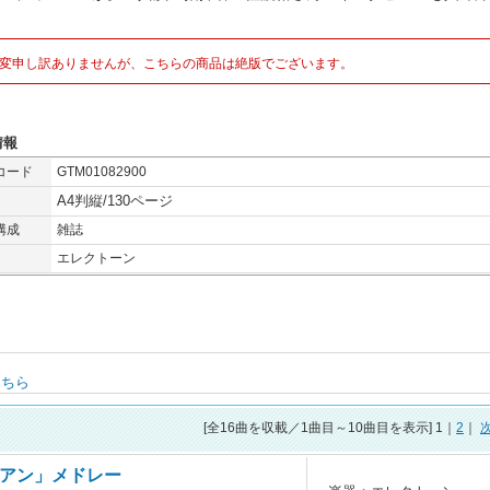
。
変申し訳ありませんが、こちらの商品は絶版でございます。
情報
コード
GTM01082900
A4判縦/130ページ
構成
雑誌
エレクトーン
こちら
[全
16
曲を収載／1曲目～10曲目を表示] 1｜
2
｜
アン」メドレー