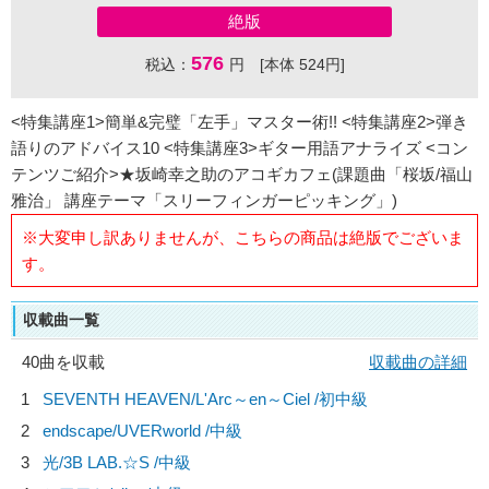
絶版
576
税込：
円 [本体 524円]
<特集講座1>簡単&完璧「左手」マスター術!! <特集講座2>弾き
語りのアドバイス10 <特集講座3>ギター用語アナライズ <コン
テンツご紹介>★坂崎幸之助のアコギカフェ(課題曲「桜坂/福山
雅治」 講座テーマ「スリーフィンガーピッキング」)
※大変申し訳ありませんが、こちらの商品は絶版でございま
す。
収載曲一覧
40曲を収載
収載曲の詳細
1
SEVENTH HEAVEN/
L'Arc～en～Ciel
/初中級
2
endscape/
UVERworld
/中級
3
光/
3B LAB.☆S
/中級