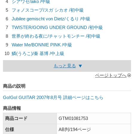
4
シアワセ/
aiko
/中級
5
フォノスコープ/
スガ シカオ
/初中級
6
Jubilee gemischt von Dietz/
くるり
/中級
7
TWISTER/
GOING UNDER GROUND
/初中級
8
世界が終わる夜に/
チャットモンチー
/初中級
9
Water Me/
BONNIE PINK
/中級
10
鱗(うろこ)/
秦 基博
/中上級
もっと見る
ページトップへ
商品の説明
Go!Go! GUITAR 2007年8月号 詳細ページはこちら
商品情報
商品コード
GTM01081753
仕様
AB判/194ページ