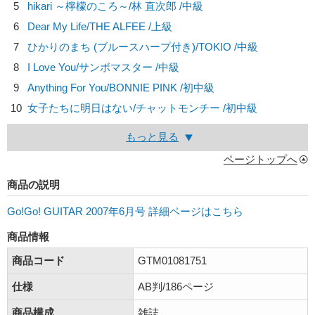
5
hikari ～檸檬のころ～/
林 直次郎
/中級
6
Dear My Life/
THE ALFEE
/上級
7
ひかりのまち (ブルースハープ付き)/
TOKIO
/中級
8
I Love You/
サンボマスター
/中級
9
Anything For You/
BONNIE PINK
/初中級
10
女子たちに明日はない/
チャットモンチー
/初中級
もっと見る
ページトップへ
商品の説明
Go!Go! GUITAR 2007年6月号 詳細ページはこちら
商品情報
商品コード
GTM01081751
仕様
AB判/186ページ
商品構成
雑誌