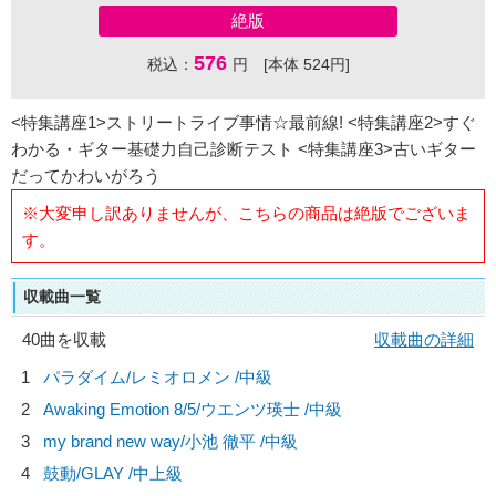
絶版
576
税込：
円 [本体 524円]
<特集講座1>ストリートライブ事情☆最前線! <特集講座2>すぐ
わかる・ギター基礎力自己診断テスト <特集講座3>古いギター
だってかわいがろう
※大変申し訳ありませんが、こちらの商品は絶版でございま
す。
収載曲一覧
40曲を収載
収載曲の詳細
1
パラダイム/
レミオロメン
/中級
2
Awaking Emotion 8/5/
ウエンツ瑛士
/中級
3
my brand new way/
小池 徹平
/中級
4
鼓動/
GLAY
/中上級