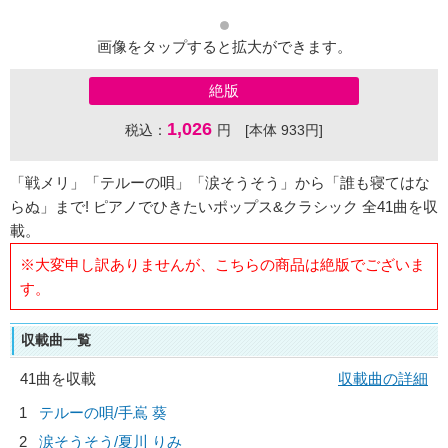
画像をタップすると拡大ができます。
絶版
1,026
税込：
円 [本体 933円]
「戦メリ」「テルーの唄」「涙そうそう」から「誰も寝てはな
らぬ」まで! ピアノでひきたいポップス&クラシック 全41曲を収
載。
※大変申し訳ありませんが、こちらの商品は絶版でございま
す。
収載曲一覧
41曲を収載
収載曲の詳細
1
テルーの唄/
手嶌 葵
2
涙そうそう/
夏川 りみ