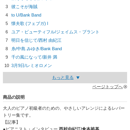
3
彼こそが海賊
4
to U/
Bank Band
5
懐夫歌 (フェブガ) I
6
ユア・ビューティフル/
ジェイムス・ブラント
7
明日を信じて/
西村 由紀江
8
糸/
中島 みゆき/Bank Band
9
千の風になって/
新井 満
10
3月9日/
レミオロメン
もっと見る
ページトップへ
商品の説明
大人のピアノ初級者のための、やさしいアレンジによるレパー
トリー集です。
【記事】
●ピアニスト・インタビュー
西村由紀江/倉本裕基