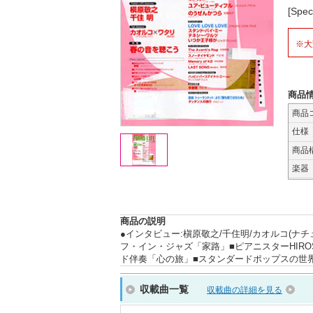
[Sp
※大
商品
商品
仕様
商品
楽器
商品の説明
●インタビュー:槇原敬之/千住明/カオルコ(ナチ
フ・イン・ジャズ「家路」■ピアニスターHIR
ド伴奏「心の旅」■スタンダードポップスの世
収載曲一覧
収載曲の詳細を見る