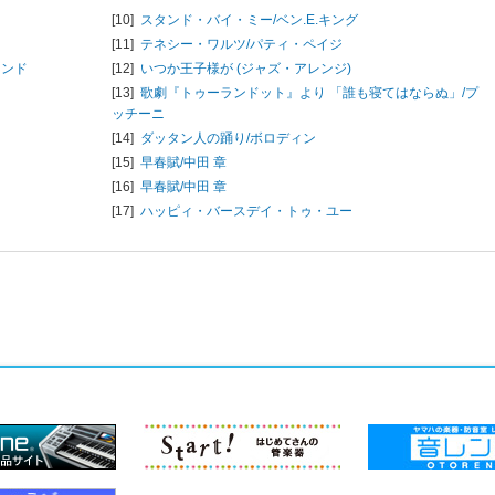
[10]
スタンド・バイ・ミー/
ベン.E.キング
[11]
テネシー・ワルツ/
パティ・ペイジ
ランド
[12]
いつか王子様が (ジャズ・アレンジ)
[13]
歌劇『トゥーランドット』より 「誰も寝てはならぬ」/
プ
ッチーニ
[14]
ダッタン人の踊り/
ボロディン
[15]
早春賦/
中田 章
[16]
早春賦/
中田 章
[17]
ハッピィ・バースデイ・トゥ・ユー