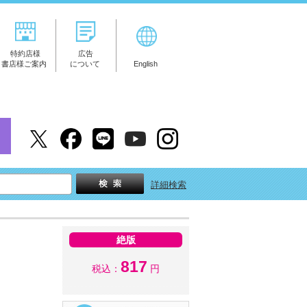
特約店様
広告
書店様ご案内
について
English
詳細検索
絶版
817
税込：
円