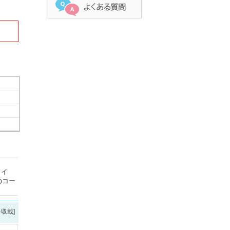
ライ
のコー
を収載]