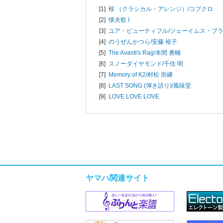
[1]
桜 （クラシカル・アレンジ）/
コブクロ
[2]
懐夫歌 I
[3]
ユア・ビューティフル/
ジェーイムス・ブ
[4]
のうぜんかつら/
安藤 裕子
[5]
The Avanti's Rag/
本間 勇輔
[6]
スノーダイヤモンド/
千住 明
[7]
Memory of K2/
村松 崇継
[8]
LAST SONG (弾き語り)/
風味堂
[9]
LOVE LOVE LOVE
ヤマハ関連サイト