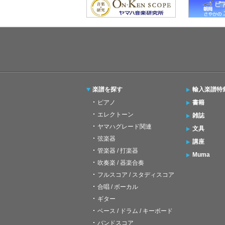
楽譜を探す
輸入楽譜特
ピアノ
書籍
エレクトーン
雑誌
ヤマハグレード関連
文具
弦楽器
講座
管楽器 / 打楽器
Muma
吹奏楽 / 器楽合奏
フルスコア / スタディスコア
合唱 / ボーカル
ギター
ベース / ドラム / キーボード
バンドスコア