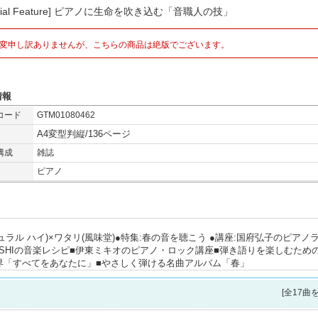
ecial Feature] ピアノに生命を吹き込む「音職人の技」
変申し訳ありませんが、こちらの商品は絶版でございます。
情報
コード
GTM01080462
A4変型判縦/136ページ
構成
雑誌
ピアノ
ュラル ハイ)×ワタリ(風味堂)●特集:春の音を聴こう ●講座:国府弘子のピアノ
OSHIの音楽レシピ■伊東ミキオのピアノ・ロック講座■弾き語りを楽しむため
界「すべてをあなたに」■やさしく弾ける名曲アルバム「春」
[全17曲