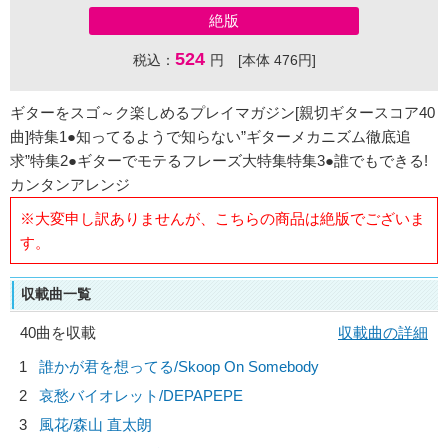
絶版
524
税込：
円 [本体 476円]
ギターをスゴ～ク楽しめるプレイマガジン[親切ギタースコア40
曲]特集1●知ってるようで知らない”ギターメカニズム徹底追
求”特集2●ギターでモテるフレーズ大特集特集3●誰でもできる!
カンタンアレンジ
※大変申し訳ありませんが、こちらの商品は絶版でございま
す。
収載曲一覧
40曲を収載
収載曲の詳細
1
誰かが君を想ってる/
Skoop On Somebody
2
哀愁バイオレット/
DEPAPEPE
3
風花/
森山 直太朗