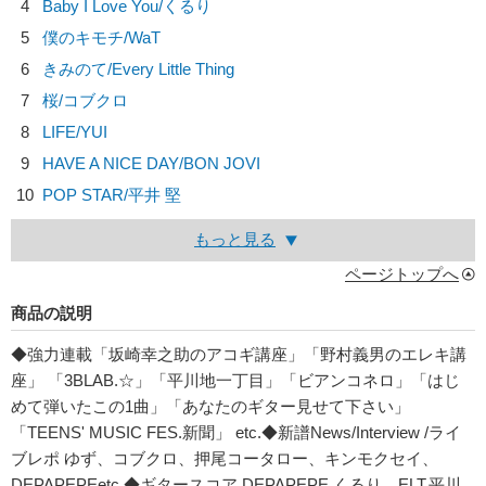
4
Baby I Love You/
くるり
5
僕のキモチ/
WaT
6
きみのて/
Every Little Thing
7
桜/
コブクロ
8
LIFE/
YUI
9
HAVE A NICE DAY/
BON JOVI
10
POP STAR/
平井 堅
もっと見る
ページトップへ
商品の説明
◆強力連載「坂崎幸之助のアコギ講座」「野村義男のエレキ講
座」 「3BLAB.☆」「平川地一丁目」「ビアンコネロ」「はじ
めて弾いたこの1曲」「あなたのギター見せて下さい」
「TEENS' MUSIC FES.新聞」 etc.◆新譜News/Interview /ライ
ブレポ ゆず、コブクロ、押尾コータロー、キンモクセイ、
DEPAPEPEetc.◆ギタースコア DEPAPEPE,くるり、ELT,平川