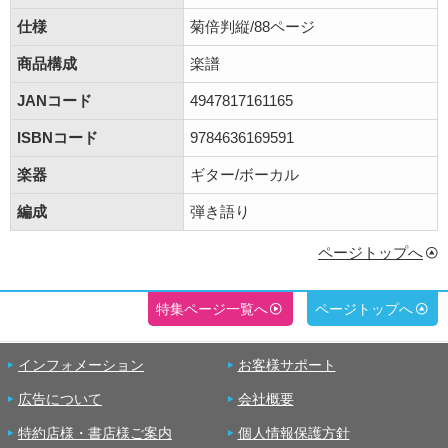
仕様
菊倍判縦/88ページ
商品構成
楽譜
JANコード
4947817161165
ISBNコード
9784636169591
楽器
ギター/ボーカル
編成
弾き語り
ページトップへ
特集ページ一覧へ
ページトップへ
インフォメーション
お客様サポート
広告について
会社概要
特約店様・書店様ご案内
個人情報保護方針