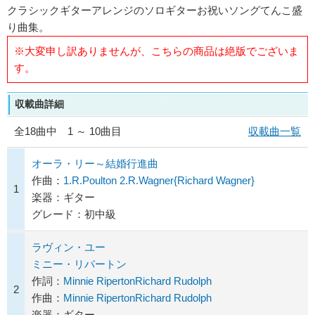
クラシックギターアレンジのソロギターお祝いソングてんこ盛
り曲集。
※大変申し訳ありませんが、こちらの商品は絶版でございま
す。
収載曲詳細
全
18
曲中 1 ～ 10曲目
収載曲一覧
オーラ・リー～結婚行進曲
作曲：
1.R.Poulton 2.R.Wagner{Richard Wagner}
1
楽器：ギター
グレード：初中級
ラヴィン・ユー
ミニー・リパートン
作詞：
Minnie RipertonRichard Rudolph
2
作曲：
Minnie RipertonRichard Rudolph
楽器：ギター