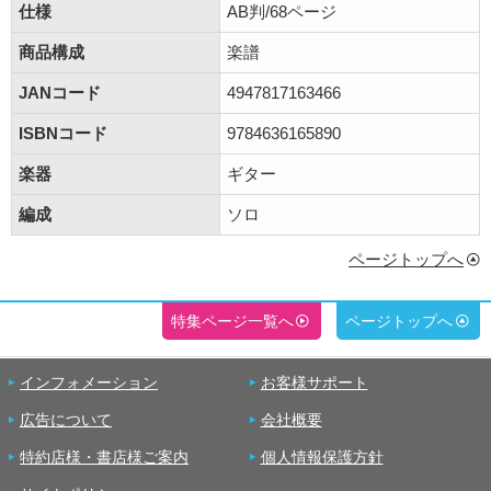
仕様
AB判/68ページ
商品構成
楽譜
JANコード
4947817163466
ISBNコード
9784636165890
楽器
ギター
編成
ソロ
ページトップへ
特集ページ一覧へ
ページトップへ
インフォメーション
お客様サポート
広告について
会社概要
特約店様・書店様ご案内
個人情報保護方針