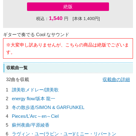
絶版
1,540
税込：
円 [本体 1,400円]
ギターで奏でる Cool なサウンド
※大変申し訳ありませんが、こちらの商品は絶版でございま
す。
収載曲一覧
32曲を収載
収載曲の詳細
1
讃美歌メドレー/
讃美歌
2
energy flow/
坂本 龍一
3
冬の散歩道/
SIMON & GARFUNKEL
4
Pieces/
L'Arc～en～Ciel
5
蘇州夜曲/
平原綾香
6
ラヴィン・ユー(ラビン・ユー)/
ミニー・リパートン