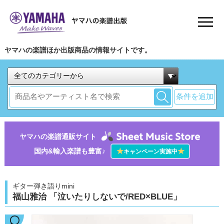
ヤマハの楽譜ほか出版商品の情報サイトです。
条件を追加
ヤマハの楽譜通販サイト
国内&輸入楽譜も豊富♪
★
★
キャンペーン実施中
ギター弾き語りmini
福山雅治 「泣いたりしないで/RED×BLUE」