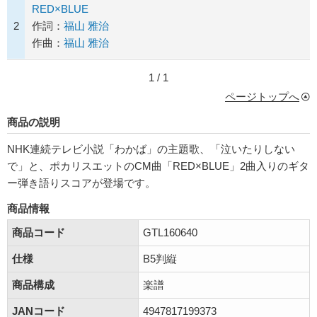
RED×BLUE
2
作詞：
福山 雅治
作曲：
福山 雅治
1 / 1
ページトップへ
商品の説明
NHK連続テレビ小説「わかば」の主題歌、「泣いたりしない
で」と、ポカリスエットのCM曲「RED×BLUE」2曲入りのギタ
ー弾き語りスコアが登場です。
商品情報
商品コード
GTL160640
仕様
B5判縦
商品構成
楽譜
JANコード
4947817199373