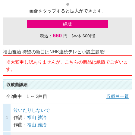
画像をタップすると拡大ができます。
絶版
660
税込：
円 [本体 600円]
福山雅治 待望の新曲はNHK連続テレビ小説主題歌!
※大変申し訳ありませんが、こちらの商品は絶版でございま
す。
収載曲詳細
全
2
曲中 1 ～ 2曲目
収載曲一覧
泣いたりしないで
1
作詞：
福山 雅治
作曲：
福山 雅治