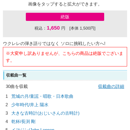
画像をタップすると拡大ができます。
絶版
1,650
税込：
円 [本体 1,500円]
ウクレレの弾き語りではなく ソロに挑戦したい方へ!
※大変申し訳ありませんが、こちらの商品は絶版でございま
す。
収載曲一覧
30曲を収載
収載曲の詳細
1
荒城の月/
童謡・唱歌・日本歌曲
2
少年時代/
井上 陽水
3
大きな古時計(おじいさんの古時計)
4
乾杯/
長渕 剛
5
イマジン/
John Lennon