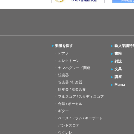
楽譜を探す
輸入楽譜特
ピアノ
書籍
エレクトーン
雑誌
ヤマハグレード関連
文具
弦楽器
講座
管楽器 / 打楽器
Muma
吹奏楽 / 器楽合奏
フルスコア / スタディスコア
合唱 / ボーカル
ギター
ベース / ドラム / キーボード
バンドスコア
ウクレレ