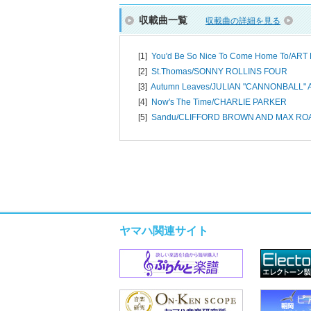
収載曲一覧
収載曲の詳細を見る
[1]
You'd Be So Nice To Come Home To/
ART
[2]
St.Thomas/
SONNY ROLLINS FOUR
[3]
Autumn Leaves/
JULIAN "CANNONBALL"
[4]
Now's The Time/
CHARLIE PARKER
[5]
Sandu/
CLIFFORD BROWN AND MAX RO
ヤマハ関連サイト