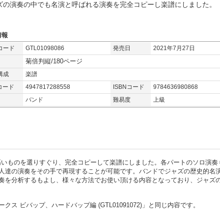
ズの演奏の中でも名演と呼ばれる演奏を完全コピーし楽譜にしました。
情報
コード
GTL01098086
発売日
2021年7月27日
菊倍判縦/180ページ
構成
楽譜
コード
4947817288558
ISBNコード
9784636980868
バンド
難易度
上級
高いものを選りすぐり、完全コピーして楽譜にしました。各パートのソロ演奏
人達の演奏をその手で再現することが可能です。バンドでジャズの歴史的名
奏を分析するもよし、様々な方法でお使い頂ける内容となっており、ジャズ
 ビバップ、ハードバップ編 (GTL01091072)」と同じ内容です。