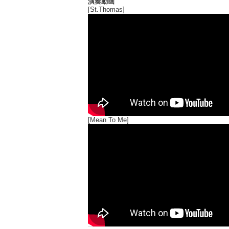
演奏動画
[St.Thomas]
[Mean To Me]