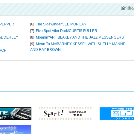
[全9曲
 PEPPER
[6]
The Sidewinder/
LEE MORGAN
[7]
Five Spot After Dark/
CURTIS FULLER
 ADDERLEY
[8]
Moanin'/
ART BLAKEY AND THE JAZZ MESSENGERS
[9]
Mean To Me/
BARNEY KESSEL WITH SHELLY MANNE
AND RAY BROWN
ACH