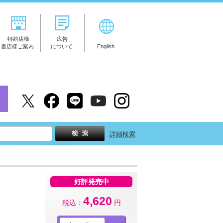
特約店様
広告
書店様ご案内
について
English
詳細検索
好評発売中
4,620
税込：
円