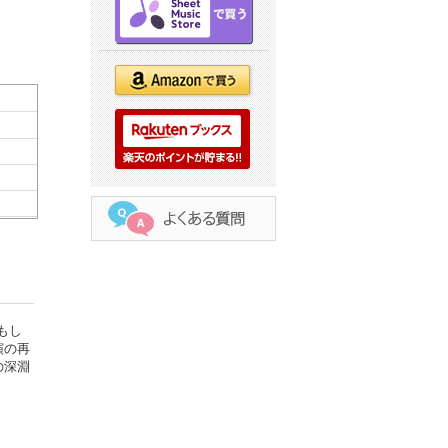
もし
演の再
の深淵