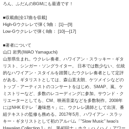
ろん、ふだんのBGMにも最適です！
■収載曲[全17曲を収載]
High-Gウクレレで弾く9曲： [1]―[9]
Low-Gウクレレで弾く8曲： [10]―[17]
■著者について
山口 岩男(IWAO Yamaguchi)
山形県生まれ。ウクレレ奏者、ハワイアン・スラッキー・ギタ
リスト、シンガー・ソングライター。 日本では数少ない、伝統
的なハワイアン・スタイルを踏襲したウクレレ奏者として定評
がある。ギタリストとしては、森山直太朗、ケツメイシなどの
トップ・アーティストのコンサートをはじめ、SMAP、嵐、ケ
ミストリーなど、多数のレコーディングに参加。サウンド・ク
リエーターとしても、CM、映画音楽などを多数制作。2008年
にはNHK Eテレ「趣味悠々」に、ウクレレ講師として出演、番
組テキストの監修も務める。2017年5月、ハワイアン・スラッ
キー・ギタリストとして初のアルバム「"Slow Music" Iwao's
Hawaiian Collection 1」が、第40回ナ・ホク・ハノハノ・アワー