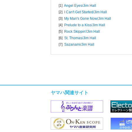
[1]
Angel Eyes/
Jim Hall
[2]
I Can't Get Started/
Jim Hall
[3]
My Man's Gone Now/
Jim Hall
[4]
Prelude to a Kiss/
Jim Hall
[5]
Rock Skippin'/
Jim Hall
[6]
St. Thomas/
Jim Hall
[7]
Sazanami/
Jim Hall
ヤマハ関連サイト