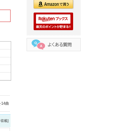
14曲
を収載]