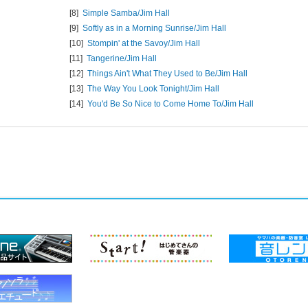
[8]
Simple Samba/
Jim Hall
[9]
Softly as in a Morning Sunrise/
Jim Hall
[10]
Stompin' at the Savoy/
Jim Hall
[11]
Tangerine/
Jim Hall
[12]
Things Ain't What They Used to Be/
Jim Hall
[13]
The Way You Look Tonight/
Jim Hall
[14]
You'd Be So Nice to Come Home To/
Jim Hall