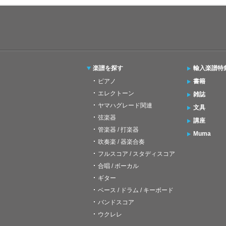
楽譜を探す
輸入楽譜特
ピアノ
書籍
エレクトーン
雑誌
ヤマハグレード関連
文具
弦楽器
講座
管楽器 / 打楽器
Muma
吹奏楽 / 器楽合奏
フルスコア / スタディスコア
合唱 / ボーカル
ギター
ベース / ドラム / キーボード
バンドスコア
ウクレレ