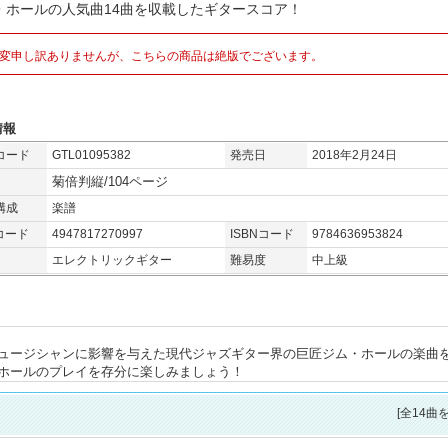
・ホールの人気曲14曲を収載したギタースコア！
変申し訳ありませんが、こちらの商品は絶版でございます。
情報
コード
GTL01095382
発売日
2018年2月24日
菊倍判縦/104ページ
構成
楽譜
コード
4947817270997
ISBNコード
9784636953824
エレクトリックギター
難易度
中上級
ュージシャンに影響を与えた現代ジャズギター界の巨匠ジム・ホールの楽曲を
ホールのプレイを存分に楽しみましょう！
[全14曲