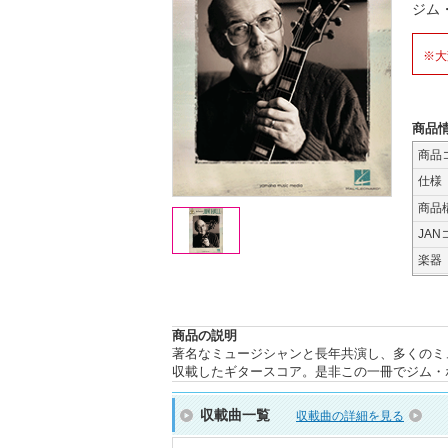
ジム
※大
商品
商品
仕様
商品
JAN
楽器
商品の説明
著名なミュージシャンと長年共演し、多くのミ
収載したギタースコア。是非この一冊でジム・
収載曲一覧
収載曲の詳細を見る