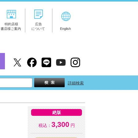
特約店様
広告
書店様ご案内
について
English
詳細検索
絶版
3,300
税込：
円