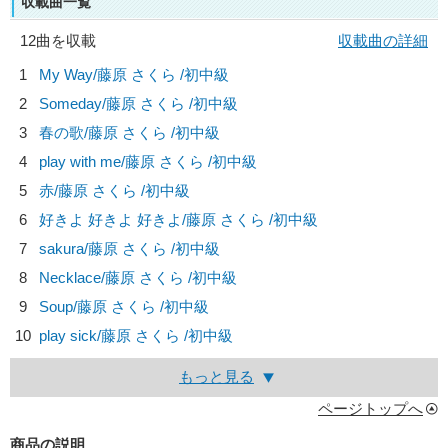
収載曲一覧
12曲を収載
収載曲の詳細
1
My Way/
藤原 さくら
/初中級
2
Someday/
藤原 さくら
/初中級
3
春の歌/
藤原 さくら
/初中級
4
play with me/
藤原 さくら
/初中級
5
赤/
藤原 さくら
/初中級
6
好きよ 好きよ 好きよ/
藤原 さくら
/初中級
7
sakura/
藤原 さくら
/初中級
8
Necklace/
藤原 さくら
/初中級
9
Soup/
藤原 さくら
/初中級
10
play sick/
藤原 さくら
/初中級
もっと見る
ページトップへ
商品の説明