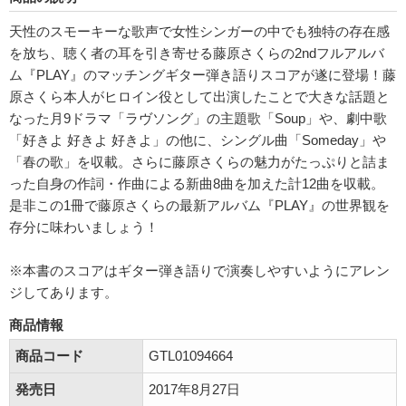
天性のスモーキーな歌声で女性シンガーの中でも独特の存在感
を放ち、聴く者の耳を引き寄せる藤原さくらの2ndフルアルバ
ム『PLAY』のマッチングギター弾き語りスコアが遂に登場！藤
原さくら本人がヒロイン役として出演したことで大きな話題と
なった月9ドラマ「ラヴソング」の主題歌「Soup」や、劇中歌
「好きよ 好きよ 好きよ」の他に、シングル曲「Someday」や
「春の歌」を収載。さらに藤原さくらの魅力がたっぷりと詰ま
った自身の作詞・作曲による新曲8曲を加えた計12曲を収載。
是非この1冊で藤原さくらの最新アルバム『PLAY』の世界観を
存分に味わいましょう！
※本書のスコアはギター弾き語りで演奏しやすいようにアレン
ジしてあります。
商品情報
商品コード
GTL01094664
発売日
2017年8月27日