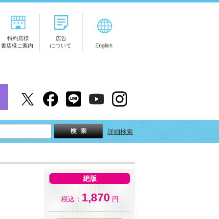
特約店様
広告
書店様ご案内
について
English
詳細検索
絶版
1,870
税込：
円