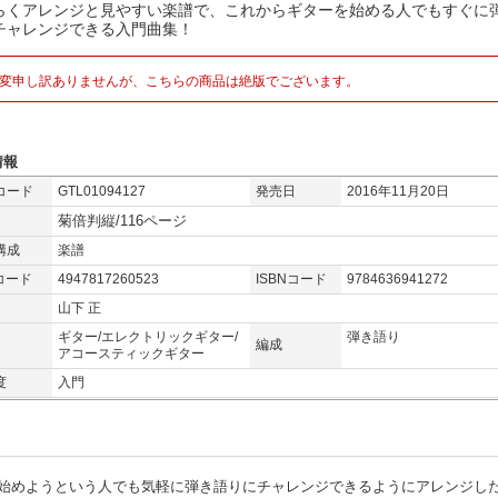
らくアレンジと見やすい楽譜で、これからギターを始める人でもすぐに
チャレンジできる入門曲集！
変申し訳ありませんが、こちらの商品は絶版でございます。
情報
コード
GTL01094127
発売日
2016年11月20日
菊倍判縦/116ページ
構成
楽譜
コード
4947817260523
ISBNコード
9784636941272
山下 正
ギター/エレクトリックギター/
弾き語り
編成
アコースティックギター
度
入門
始めようという人でも気軽に弾き語りにチャレンジできるようにアレンジし