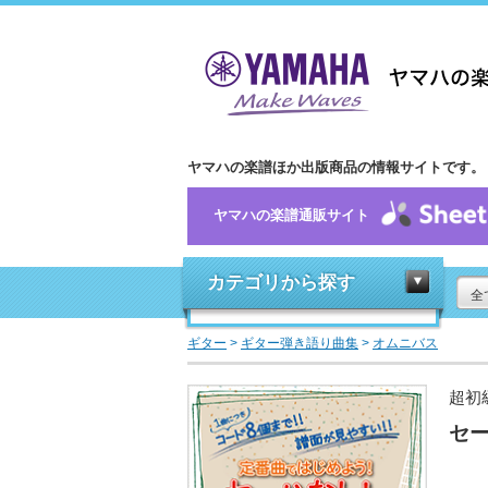
ヤマハの楽譜ほか出版商品の情報サイトです。
ヤマハの楽譜通販サイト
カテゴリから探す
全
ギター
>
ギター弾き語り曲集
>
オムニバス
超初
セー