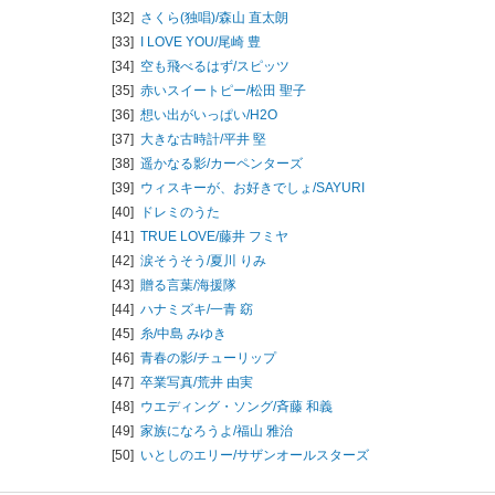
[32]
さくら(独唱)/
森山 直太朗
[33]
I LOVE YOU/
尾崎 豊
[34]
空も飛べるはず/
スピッツ
[35]
赤いスイートピー/
松田 聖子
[36]
想い出がいっぱい/
H2O
[37]
大きな古時計/
平井 堅
[38]
遥かなる影/
カーペンターズ
[39]
ウィスキーが、お好きでしょ/
SAYURI
[40]
ドレミのうた
[41]
TRUE LOVE/
藤井 フミヤ
[42]
涙そうそう/
夏川 りみ
[43]
贈る言葉/
海援隊
[44]
ハナミズキ/
一青 窈
[45]
糸/
中島 みゆき
[46]
青春の影/
チューリップ
[47]
卒業写真/
荒井 由実
[48]
ウエディング・ソング/
斉藤 和義
[49]
家族になろうよ/
福山 雅治
[50]
いとしのエリー/
サザンオールスターズ