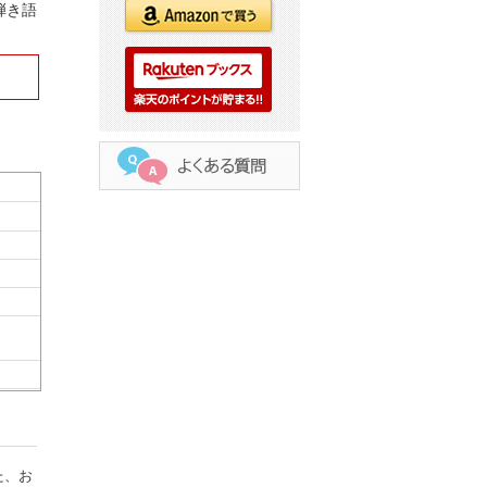
弾き語
た、お