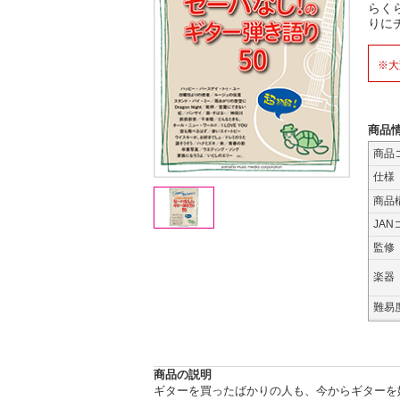
らく
りに
※大
商品
商品
仕様
商品
JAN
監修
楽器
難易
商品の説明
ギターを買ったばかりの人も、今からギターを