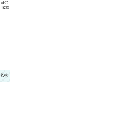
1曲の
。収載
を収載]