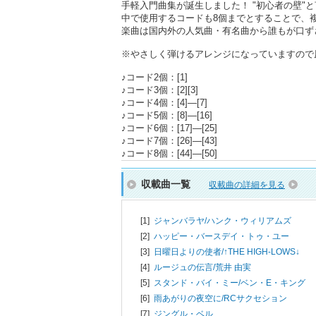
手軽入門曲集が誕生しました！ "初心者の壁"
中で使用するコードも8個までとすることで、
楽曲は国内外の人気曲・有名曲から誰もが口ず
※やさしく弾けるアレンジになっていますので
♪コード2個：[1]
♪コード3個：[2][3]
♪コード4個：[4]―[7]
♪コード5個：[8]―[16]
♪コード6個：[17]―[25]
♪コード7個：[26]―[43]
♪コード8個：[44]―[50]
収載曲一覧
収載曲の詳細を見る
[1]
ジャンバラヤ/
ハンク・ウィリアムズ
[2]
ハッピー・バースデイ・トゥ・ユー
[3]
日曜日よりの使者/
↑THE HIGH-LOWS↓
[4]
ルージュの伝言/
荒井 由実
[5]
スタンド・バイ・ミー/
ベン・E・キング
[6]
雨あがりの夜空に/
RCサクセション
[7]
ジングル・ベル