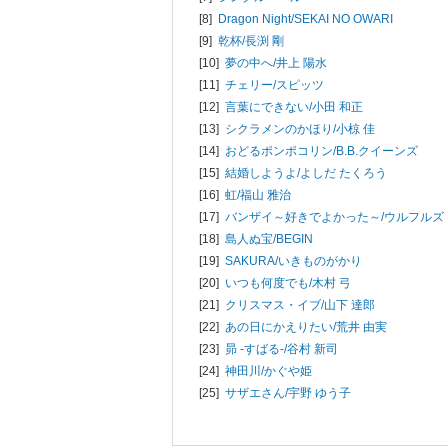
[8]
Dragon Night/
SEKAI NO OWARI
[9]
乾杯/
長渕 剛
[10]
夢の中へ/
井上 陽水
[11]
チェリー/
スピッツ
[12]
言葉にできない/
小田 和正
[13]
シクラメンのかほり/
小椋 佳
[14]
おどるポンポコリン/
B.B.クイーンズ
[15]
結婚しようよ/
よしだ たくろう
[16]
虹/
福山 雅治
[17]
バンザイ～好きでよかった～/
ウルフルズ
[18]
島人ぬ宝/
BEGIN
[19]
SAKURA/
いきものがかり
[20]
いつも何度でも/
木村 弓
[21]
クリスマス・イブ/
山下 達郎
[22]
あの日にかえりたい/
荒井 由実
[23]
昴 -すばる-/
谷村 新司
[24]
神田川/
かぐや姫
[25]
サザエさん/
宇野 ゆう子