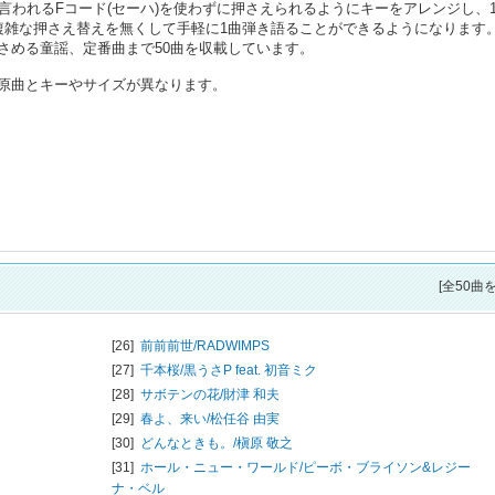
と言われるFコード(セーハ)を使わずに押さえられるようにキーをアレンジし、
複雑な押さえ替えを無くして手軽に1曲弾き語ることができるようになります
さめる童謡、定番曲まで50曲を収載しています。
原曲とキーやサイズが異なります。
[全50曲
[26]
前前前世/
RADWIMPS
[27]
千本桜/
黒うさP feat. 初音ミク
[28]
サボテンの花/
財津 和夫
[29]
春よ、来い/
松任谷 由実
[30]
どんなときも。/
槇原 敬之
[31]
ホール・ニュー・ワールド/
ピーボ・ブライソン&レジー
ナ・ベル