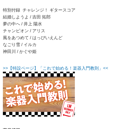
特別付録 チャレンジ！ ギタースコア
結婚しようよ / 吉田 拓郎
夢の中へ / 井上 陽水
チャンピオン / アリス
風をあつめて / はっぴいえんど
なごり雪 / イルカ
神田川 / かぐや姫
>>【特設ページ】「これで始める！楽器入門教則」<<