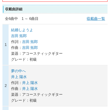
収載曲詳細
全
6
曲中 1 ～ 6曲目
収載曲一覧
結婚しようよ
吉田 拓郎
作詞：
吉田 拓郎
1
作曲：
吉田 拓郎
楽器：アコースティックギター
グレード：初級
夢の中へ
井上 陽水
作詞：
井上 陽水
2
作曲：
井上 陽水
楽器：アコースティックギター
グレード：初級