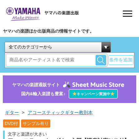
ヤマハの楽譜ほか出版商品の情報サイトです。
条件を追加
ヤマハの楽譜通販サイト
国内&輸入楽譜も豊富♪
★
★
キャンペーン実施中
ギター
>
アコースティックギター教則本
DVD付
サンプル有り
文字と楽譜が大きい