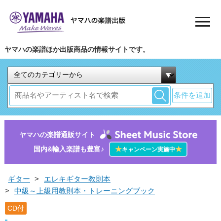
ヤマハの楽譜ほか出版商品の情報サイトです。
条件を追加
ヤマハの楽譜通販サイト
国内&輸入楽譜も豊富♪
★
★
キャンペーン実施中
ギター
>
エレキギター教則本
>
中級～上級用教則本・トレーニングブック
CD付