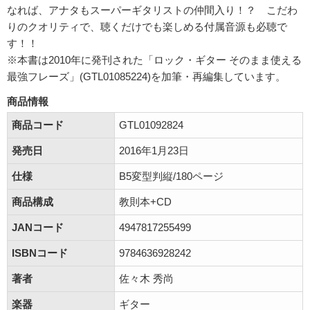
なれば、アナタもスーパーギタリストの仲間入り！？ こだわ
りのクオリティで、聴くだけでも楽しめる付属音源も必聴で
す！！
※本書は2010年に発刊された「ロック・ギター そのまま使える
最強フレーズ」(GTL01085224)を加筆・再編集しています。
商品情報
商品コード
GTL01092824
発売日
2016年1月23日
仕様
B5変型判縦/180ページ
商品構成
教則本+CD
JANコード
4947817255499
ISBNコード
9784636928242
著者
佐々木 秀尚
楽器
ギター