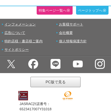
特集ページ一覧へ
ページトップへ
インフォメーション
お客様サポート
広告について
会社概要
特約店様・書店様ご案内
個人情報保護方針
サイトポリシー
PC版で見る
JASRAC許諾番号：
6523417007Y31018