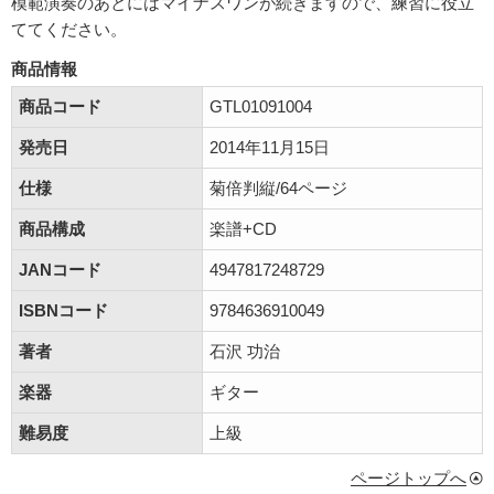
模範演奏のあとにはマイナスワンが続きますので、練習に役立
ててください。
商品情報
商品コード
GTL01091004
発売日
2014年11月15日
仕様
菊倍判縦/64ページ
商品構成
楽譜+CD
JANコード
4947817248729
ISBNコード
9784636910049
著者
石沢 功治
楽器
ギター
難易度
上級
ページトップへ