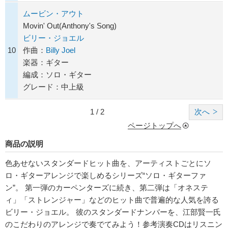
ムービン・アウト
Movin' Out(Anthony's Song)
ビリー・ジョエル
10
作曲：
Billy Joel
楽器：ギター
編成：ソロ・ギター
グレード：中上級
1 / 2
次へ
ページトップへ
商品の説明
色あせないスタンダードヒット曲を、アーティストごとにソ
ロ・ギターアレンジで楽しめるシリーズ“ソロ・ギターファ
ン”。 第一弾のカーペンターズに続き、第二弾は「オネステ
ィ」「ストレンジャー」などのヒット曲で普遍的な人気を誇る
ビリー・ジョエル。 彼のスタンダードナンバーを、江部賢一氏
のこだわりのアレンジで奏でてみよう！参考演奏CDはリスニン