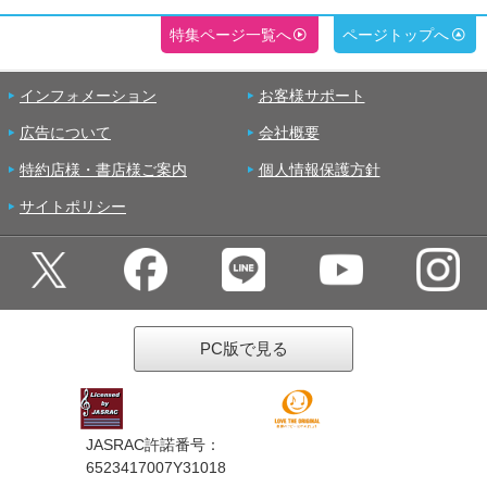
特集ページ一覧へ
ページトップへ
インフォメーション
お客様サポート
広告について
会社概要
特約店様・書店様ご案内
個人情報保護方針
サイトポリシー
PC版で見る
JASRAC許諾番号：
6523417007Y31018