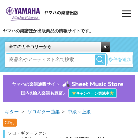
ヤマハの楽譜ほか出版商品の情報サイトです。
条件を追加
ヤマハの楽譜通販サイト
国内&輸入楽譜も豊富♪
★
★
キャンペーン実施中
ギター
>
ソロギター曲集
>
中級～上級
CD付
ソロ・ギターファン