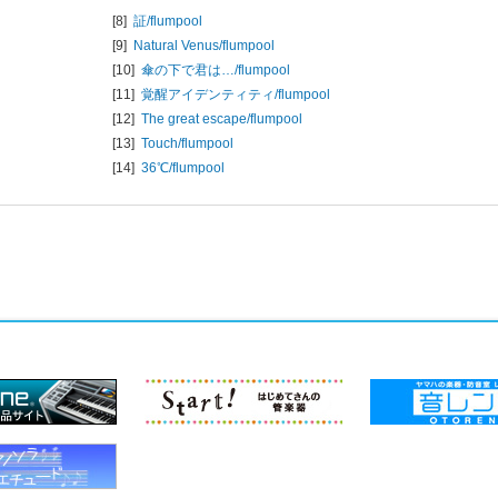
[8]
証/
flumpool
[9]
Natural Venus/
flumpool
[10]
傘の下で君は…/
flumpool
[11]
覚醒アイデンティティ/
flumpool
[12]
The great escape/
flumpool
[13]
Touch/
flumpool
[14]
36℃/
flumpool