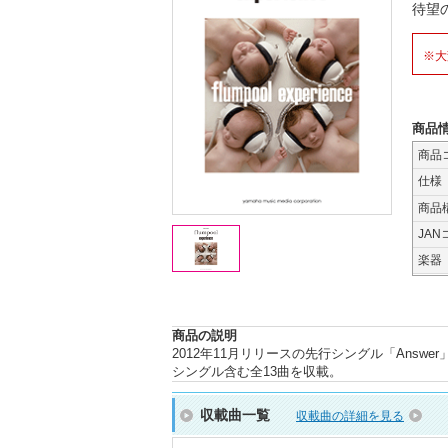
待望の
※大
商品
商品
仕様
商品
JAN
楽器
商品の説明
2012年11月リリースの先行シングル「Ans
シングル含む全13曲を収載。
収載曲一覧
収載曲の詳細を見る