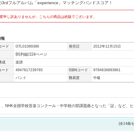
3rdフルアルバム「experience」マッチングバンドスコア！
変申し訳ありませんが、こちらの商品は絶版でございます。
情報
コード
GTL01089386
発売日
2012年12月15日
B5判縦/224ページ
構成
楽譜
コード
4947817239765
ISBNコード
9784636893861
バンド
難易度
中級
wer」、NHK全国学校音楽コンクール・中学校の部課題曲となった「証」など、
[全14曲