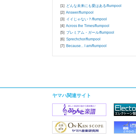
[1]
どんな未来にも愛はある/
flumpool
[2]
Answer/
flumpool
[3]
イイじゃない？/
flumpool
[4]
Across the Times/
flumpool
[5]
プレミアム・ガール/
flumpool
[6]
Sprechchor/
flumpool
[7]
Because... I am/
flumpool
ヤマハ関連サイト