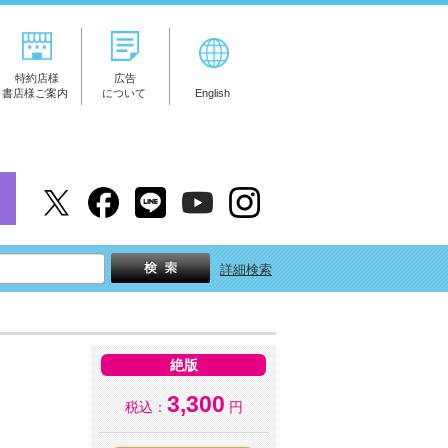
特約店様
広告
書店様ご案内
について
English
詳細検索
絶版
3,300
税込：
円