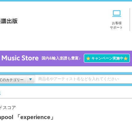
お客様
サポート
★
★
国内&輸入楽譜も豊富♪
キャンペーン実施中
てのカテゴリー
楽
ドスコア
mpool 「experience」