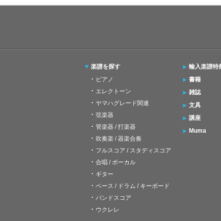
楽譜を探す
輸入楽譜特
ピアノ
書籍
エレクトーン
雑誌
ヤマハグレード関連
文具
弦楽器
講座
管楽器 / 打楽器
Muma
吹奏楽 / 器楽合奏
フルスコア / スタディスコア
合唱 / ボーカル
ギター
ベース / ドラム / キーボード
バンドスコア
ウクレレ