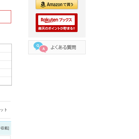
ヒット
を収載]