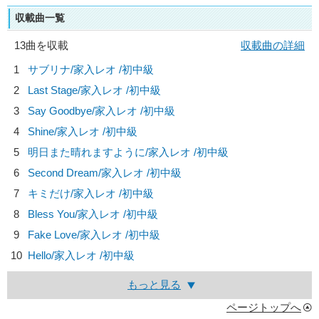
収載曲一覧
13曲を収載
収載曲の詳細
1
サブリナ/
家入レオ
/初中級
2
Last Stage/
家入レオ
/初中級
3
Say Goodbye/
家入レオ
/初中級
4
Shine/
家入レオ
/初中級
5
明日また晴れますように/
家入レオ
/初中級
6
Second Dream/
家入レオ
/初中級
7
キミだけ/
家入レオ
/初中級
8
Bless You/
家入レオ
/初中級
9
Fake Love/
家入レオ
/初中級
10
Hello/
家入レオ
/初中級
もっと見る
ページトップへ